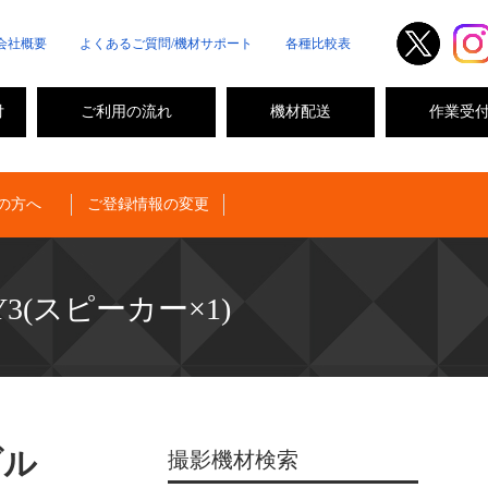
会社概要
よくあるご質問/機材サポート
各種比較表
付
ご利用の流れ
機材配送
作業受
の方へ
ご登録情報の変更
-Y3(スピーカー×1)
ブル
撮影機材検索