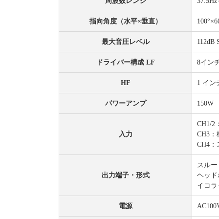
周波数レンジ
37.5H
指向角度（水平×垂直）
100°×6
最大音圧レベル
112d
ドライバー構成 LF
8インチ
HF
1 イン
パワーアンプ
150W
CH1
入力
CH3
CH4
スルー
出力端子・形式
ヘッド
イコラ
電源
AC100