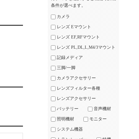
条件が選べます。
カメラ
レンズ Eマウント
レンズ EF,RFマウント
レンズ PL,DL,L,M4/3マウント
記録メディア
三脚/一脚
カメラアクセサリー
レンズフィルター各種
レンズアクセサリー
バッテリー
音声機材
照明機材
モニター
システム機器