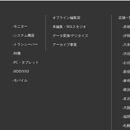
オフライン編集室
店舗一
-モニター
本編集・MAスタジオ
-赤
-システム機器
データ変換/デジタイズ
-汐
-トランシーバー
アーカイブ事業
-六
-特機
-渋
-PC・タブレット
-お
-HDD/SSD
-新
-モバイル
-麻
-横
-名
-大
-福
-札