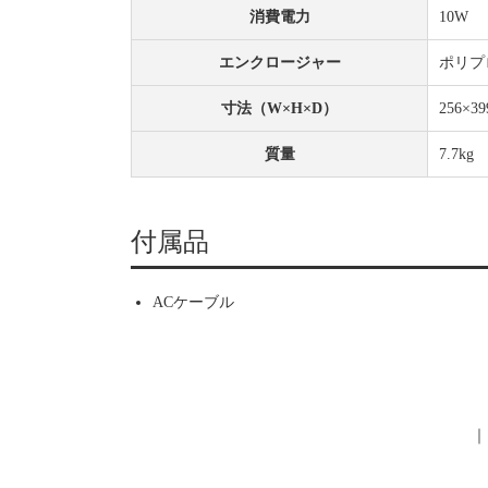
消費電力
10W
エンクロージャー
ポリプ
寸法（W×H×D）
256×
質量
7.7kg
付属品
ACケーブル
｜