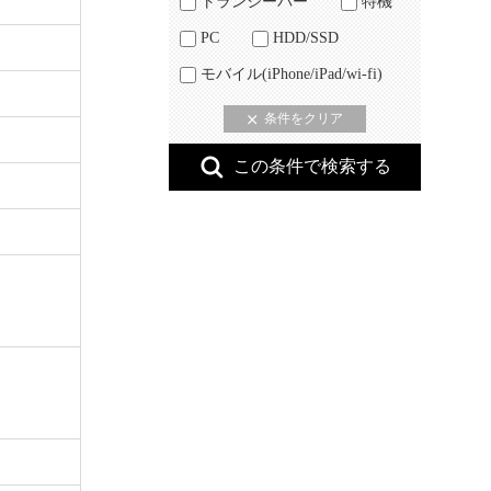
トランシーバー
特機
PC
HDD/SSD
モバイル(iPhone/iPad/wi-fi)