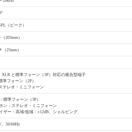
z～20kHz
0°
B SPL（ピーク）
（203mm）
チ（25mm）
/2：XLR と標準フォーン（3P）対応の複合型端子
：標準フォーン（2P）
：ステレオ・ミニフォーン
：標準フォーン（3P）
ホン：ステレオ・ミニフォーン
イザー：高域/低域：±12dB、シェルビング
V、50/60Hz