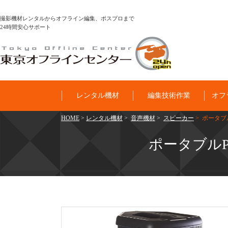
撮影機材レンタルからオフライン編集、ポスプロまで
24時間安心サポート
レンタル機材
編集技術作業
オフ
HOME
>
レンタル機材
>
音声機材
>
スピーカー
> ポータブルP
ポータブルPAシ