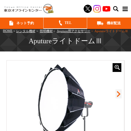
SEAR
TEL
ネット予約
機材配送
HOME
>
レンタル機材
>
照明機材
>
Aputure用アクセサリー
> AputureライトドームⅢ
AputureライトドームⅢ