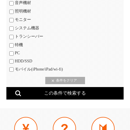
音声機材
照明機材
モニター
システム機器
トランシーバー
特機
PC
HDD/SSD
モバイル(iPhone/iPad/wi-fi)