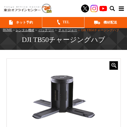
SEAR
TEL
ネット予約
機材配送
HOME
>
レンタル機材
>
バッテリー
>
チャージャー
> DJI TB50チャージングハブ
DJI TB50チャージングハブ