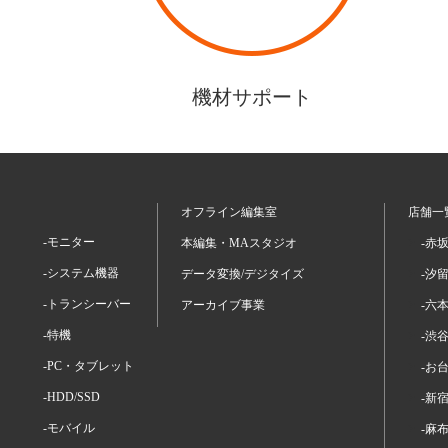
機材サポート
オフライン編集室
店舗一
-モニター
本編集・MAスタジオ
-赤
-システム機器
データ変換/デジタイズ
-汐
-トランシーバー
アーカイブ事業
-六
-特機
-渋
-PC・タブレット
-お
-HDD/SSD
-新
-モバイル
-麻