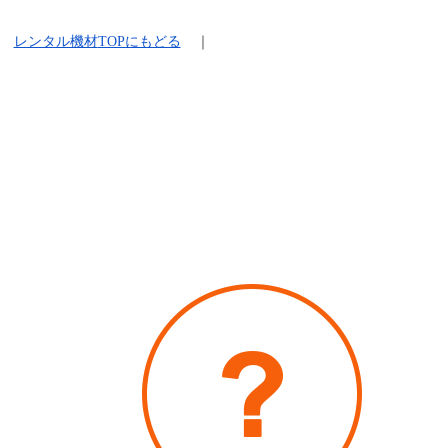
レンタル機材
TOPにもどる
｜