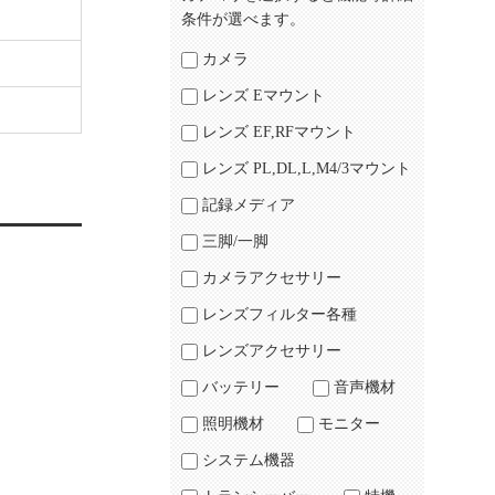
条件が選べます。
カメラ
レンズ Eマウント
レンズ EF,RFマウント
レンズ PL,DL,L,M4/3マウント
記録メディア
三脚/一脚
カメラアクセサリー
レンズフィルター各種
レンズアクセサリー
バッテリー
音声機材
照明機材
モニター
システム機器