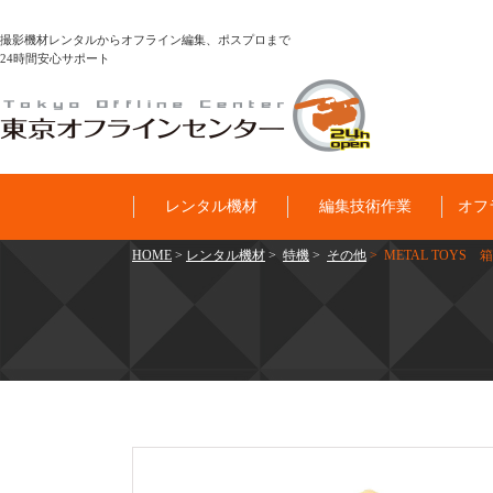
撮影機材レンタルからオフライン編集、ポスプロまで
24時間安心サポート
レンタル機材
編集技術作業
オフ
HOME
>
レンタル機材
>
特機
>
その他
> METAL TOYS 箱