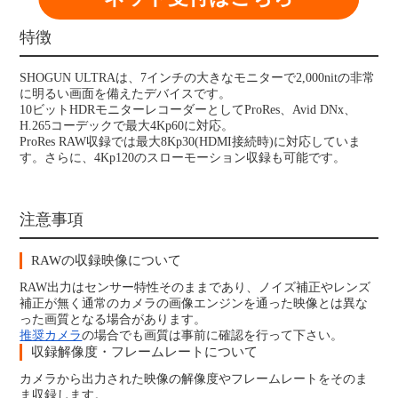
特徴
SHOGUN ULTRAは、7インチの⼤きなモニターで2,000nitの⾮常
に明るい画⾯を備えたデバイスです。
10ビットHDRモニターレコーダーとしてProRes、Avid DNx、
H.265コーデックで最⼤4Kp60に対応。
ProRes RAW収録では最⼤8Kp30(HDMI接続時)に対応していま
す。さらに、4Kp120のスローモーション収録も可能です。
注意事項
RAWの収録映像について
RAW出力はセンサー特性そのままであり、ノイズ補正やレンズ
補正が無く通常のカメラの画像エンジンを通った映像とは異な
った画質となる場合があります。
推奨カメラ
の場合でも画質は事前に確認を行って下さい。
収録解像度・フレームレートについて
カメラから出力された映像の解像度やフレームレートをそのま
ま収録します。