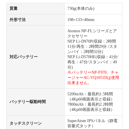
質量
730g(本体のみ)
外形寸法
198×133×40mm
Atomos NP-FLシリーズとア
クセサリー
NEP Li-D970P(収録：2時間
11分/再生：2時間29分 /スタ
ンバイ：2時間32分)
対応バッテリー
NEP Li-D570HE(収録：41分/
再生：47分/スタンバイ：49
分)
※バッテリーNP-F970、チャ
ージャーAC-VQ1051Dは使用
出来ません。
5200mAh：最長約1.5時間
（4Kp60画面表示と収録）
バッテリー駆動時間
7800mAh：最長約2.2時間
（4Kp60画面表示と収録）
SuperAtom IPSパネル（静電
タッチスクリーン
容量式タッチ）