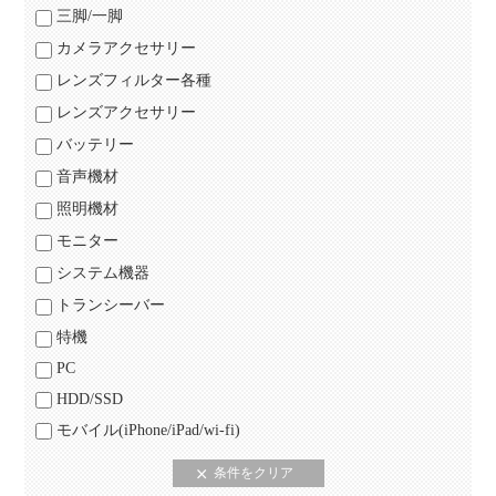
三脚/一脚
カメラアクセサリー
レンズフィルター各種
レンズアクセサリー
バッテリー
音声機材
照明機材
モニター
システム機器
トランシーバー
特機
PC
HDD/SSD
モバイル(iPhone/iPad/wi-fi)