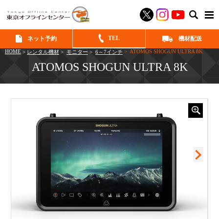
SEAR
TEL
ネット予約
機材配送
HOME
> ATOMOS SHOGUN ULTRA 8K
>
レンタル機材
>
モニター
>
6～7インチ
ATOMOS SHOGUN ULTRA 8K