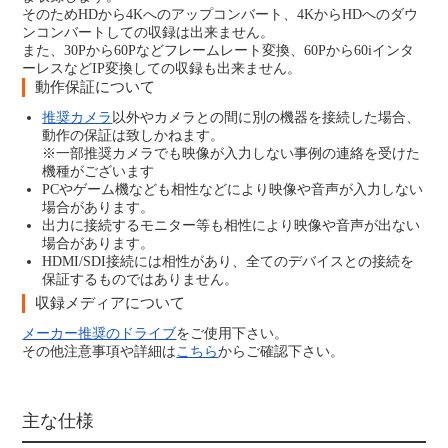
そのためHDから4Kへのアップコンバート、4KからHDへのダウ
ンコンバートしての収録は出来ません。
また、30Pから60Pなどフレームレート変換、60Pから60iインタ
ーレスなどIP変換しての収録も出来ません。
動作保証について
推奨カメラ
以外やカメラとの間に別の機器を接続した場合、
動作の保証は致しかねます。
※一部推奨カメラでも映像が入力しない事例の連絡を受けた
機種がございます
PCやゲーム機なども相性などにより映像や音声が入力しない
場合があります。
出力に接続するモニター等も相性により映像や音声が出ない
場合があります。
HDMI/SDI接続には相性があり、全てのデバイスとの接続を
保証するものではありません。
収録メディアについて
メーカー推奨のドライブ
をご使用下さい。
その他注意事項や詳細は
こちら
からご確認下さい。
主な仕様