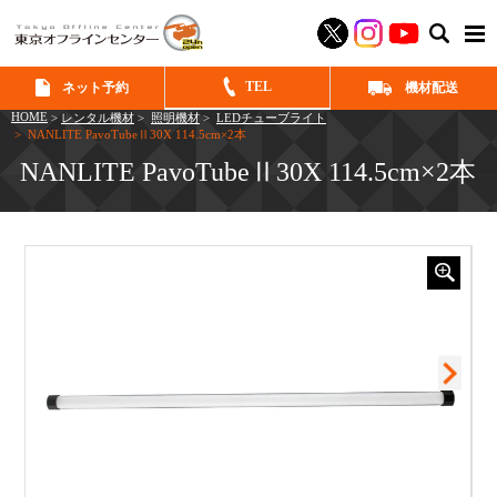
SEAR
TEL
ネット予約
機材配送
HOME
>
レンタル機材
>
照明機材
>
LEDチューブライト
> NANLITE PavoTubeⅡ30X 114.5cm×2本
NANLITE PavoTubeⅡ30X 114.5cm×2本