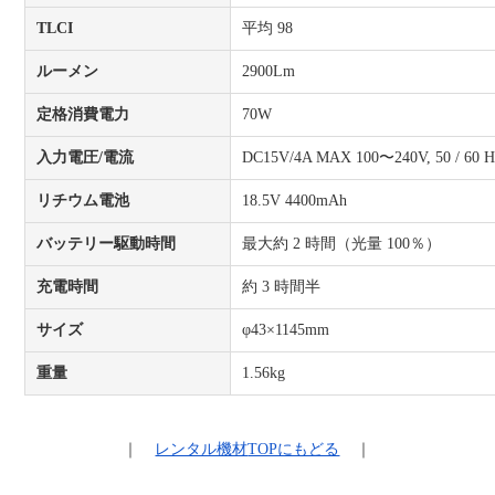
TLCI
平均 98
ルーメン
2900Lm
定格消費電力
70W
入力電圧/電流
DC15V/4A MAX 100〜240V, 50 / 60 H
リチウム電池
18.5V 4400mAh
バッテリー駆動時間
最大約 2 時間（光量 100％）
充電時間
約 3 時間半
サイズ
φ43×1145mm
重量
1.56kg
｜
レンタル機材
TOPにもどる
｜