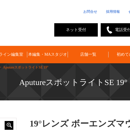
お問合せ
採用情報
ネット受付
電話受
ライン編集室
本編集・MAスタジオ
店舗一覧
初めて
> AputureスポットライトSE 19°
AputureスポットライトSE 19°
19°レンズ ボーエンズマ