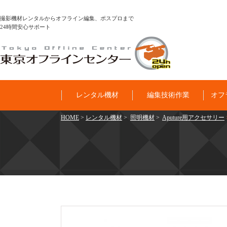
撮影機材レンタルからオフライン編集、ポスプロまで
24時間安心サポート
レンタル機材
編集技術作業
オフ
HOME
>
レンタル機材
>
照明機材
>
Aputure用アクセサリー