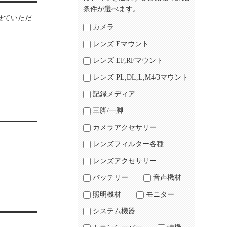
条件が選べます。
せていただ
カメラ
レンズ Eマウント
レンズ EF,RFマウント
レンズ PL,DL,L,M4/3マウント
記録メディア
三脚/一脚
カメラアクセサリー
レンズフィルター各種
レンズアクセサリー
バッテリー
音声機材
照明機材
モニター
システム機器