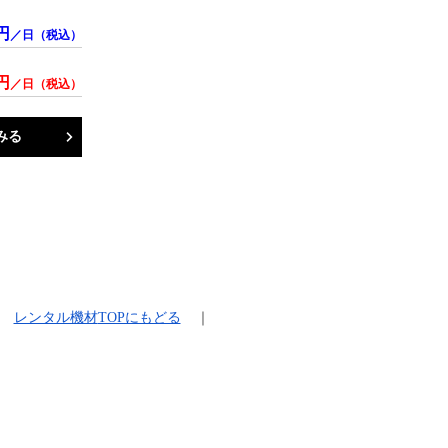
円
／日（税込）
円
／日（税込）
みる
レンタル機材
TOPにもどる
｜