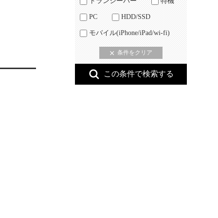
トランシーバー
特機
PC
HDD/SSD
モバイル(iPhone/iPad/wi-fi)