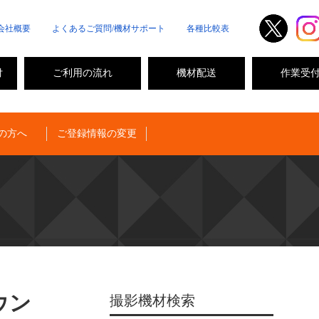
会社概要
よくあるご質問/機材サポート
各種比較表
付
ご利用の流れ
機材配送
作業受
の方へ
ご登録情報の変更
ウン
撮影機材検索