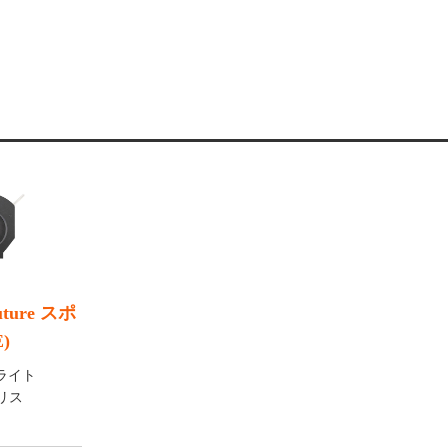
ture スポ
)
トライト
イリス