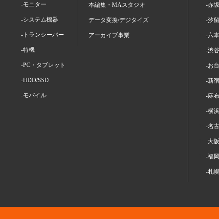
-モニター
本編集・MAスタジオ
-赤
-システム機器
データ変換/デジタイズ
-汐
-トランシーバー
アーカイブ事業
-六
-特機
-渋
-PC・タブレット
-お
-HDD/SSD
-新
-モバイル
-麻
-横
-名
-大
-福
-札