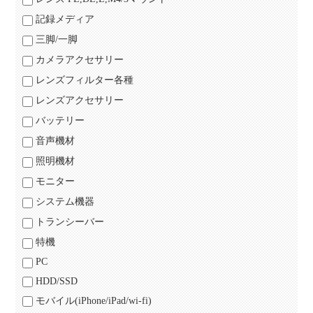
記録メディア
三脚/一脚
カメラアクセサリー
レンズフィルター各種
レンズアクセサリー
バッテリー
音声機材
照明機材
モニター
システム機器
トランシーバー
特機
PC
HDD/SSD
モバイル(iPhone/iPad/wi-fi)