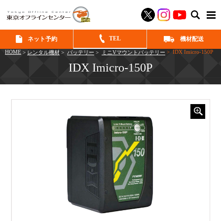
SEAR
TEL
ネット予約
機材配送
HOME
> IDX Imicro-150P
>
レンタル機材
>
バッテリー
>
ミニVマウントバッテリー
IDX Imicro-150P