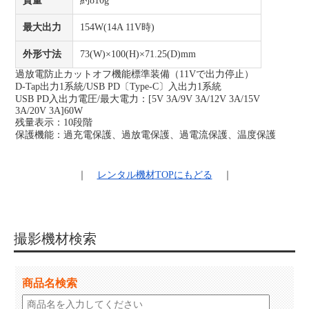
質量
約810g
最大出力
154W(14A 11V時)
外形寸法
73(W)×100(H)×71.25(D)mm
過放電防止カットオフ機能標準装備（11Vで出力停止）
D-Tap出力1系統/USB PD〔Type-C〕入出力1系統
USB PD入出力電圧/最大電力：[5V 3A/9V 3A/12V 3A/15V
3A/20V 3A]60W
残量表示：10段階
保護機能：過充電保護、過放電保護、過電流保護、温度保護
｜
レンタル機材
TOPにもどる
｜
撮影機材検索
商品名検索