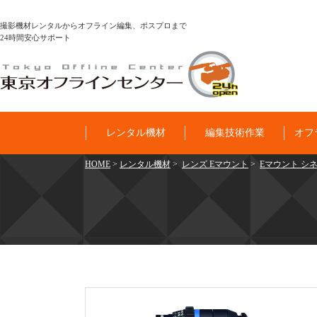
撮影機材レンタルからオフライン編集、ポスプロまで
24時間安心サポート
レンタル機材
編集技術作業
オフ
HOME
>
レンタル機材
>
レンズ Eマウント
>
Eマウント シネマ