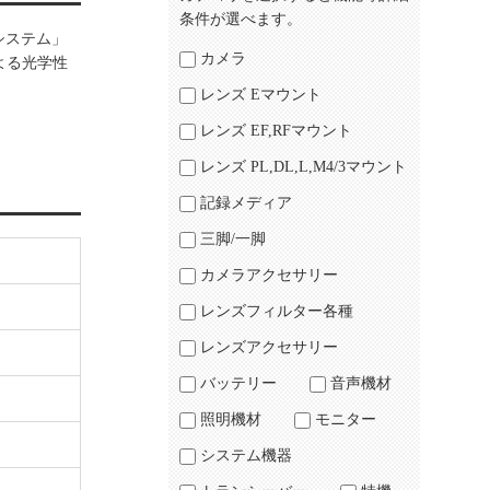
条件が選べます。
システム」
カメラ
よる光学性
レンズ Eマウント
レンズ EF,RFマウント
レンズ PL,DL,L,M4/3マウント
記録メディア
三脚/一脚
カメラアクセサリー
レンズフィルター各種
レンズアクセサリー
バッテリー
音声機材
照明機材
モニター
システム機器