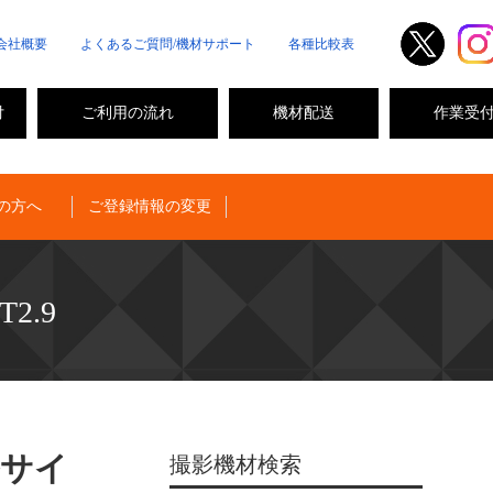
会社概要
よくあるご質問/機材サポート
各種比較表
付
ご利用の流れ
機材配送
作業受
の方へ
ご登録情報の変更
T2.9
ルサイ
撮影機材検索