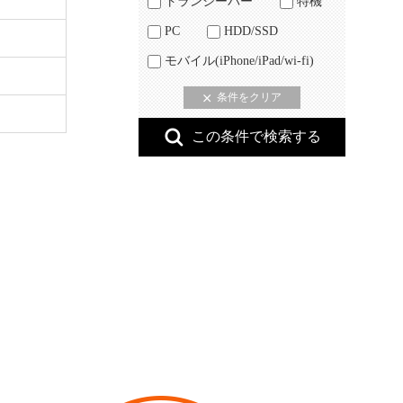
トランシーバー
特機
PC
HDD/SSD
モバイル(iPhone/iPad/wi-fi)