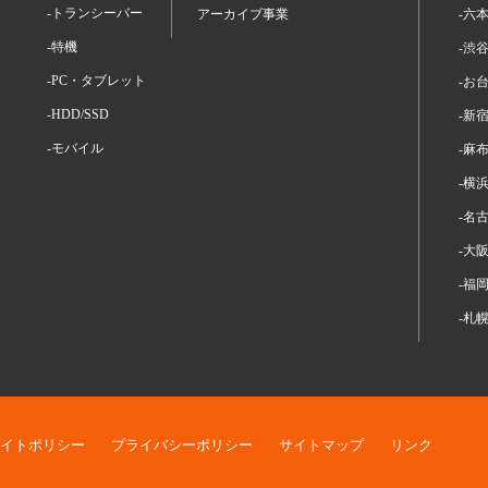
-トランシーバー
アーカイブ事業
-六
-特機
-渋
-PC・タブレット
-お
-HDD/SSD
-新
-モバイル
-麻
-横
-名
-大
-福
-札
イトポリシー
プライバシーポリシー
サイトマップ
リンク