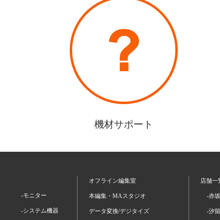
機材サポート
オフライン編集室
店舗一
-モニター
本編集・MAスタジオ
-赤
-システム機器
データ変換/デジタイズ
-汐