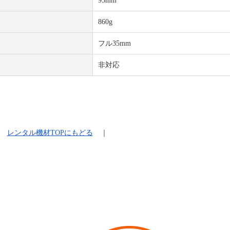
95mm
860g
フル35mm
非対応
レンタル機材
TOPにもどる
｜