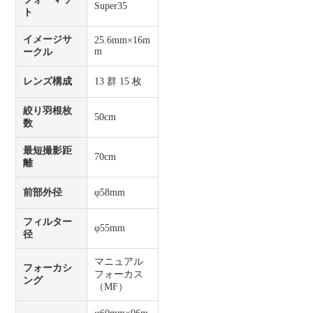
Super35
ト
イメージサ
25.6mm×16m
m
ークル
レンズ構成
13 群 15 枚
絞り羽根枚
50cm
数
最短撮影距
70cm
離
前部外径
φ58mm
フィルター
φ55mm
径
マニュアル
フォーカシ
フォーカス
ング
（MF）