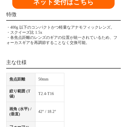
ネット受付はこちら
特徴
・400g 以下のコンパクトかつ軽量なアナモフィックレンズ。
・スクイーズ比 1.5x
・各焦点距離のレンズのギアの位置が統一されているため、フ
ォーカスギアを再調節することなく交換可能。
主な仕様
焦点距離
50mm
絞り範囲 (T
T2.4-T16
値)
画角 (水平) /
42° / 18.2°
(垂直)
フォーマッ