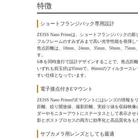
特徴
ショートフランジバック専用設計
ZEISS Nano Primeは、ショートフランジバ
フルフレームのすみずみまで高い光学性能を発揮し
焦点距離は、18mm、24mm、35mm、50mm、7
す。
6本を同時進行で設計デザインすることで、焦点距
いずれも前玉径は95mmで、86mmのフィルター
すい仕様となっています。
電子接点付きEマウント
ZEISS Nano PrimeのEマウントにはレン
距離、絞り開放値、撮影距離、実絞り値を収録映像
ダーやモニターアウトにステータスとして表示させ
影とポストプロセスの両方に効率化と高品質化をも
サブカメラ用レンズとしても最適