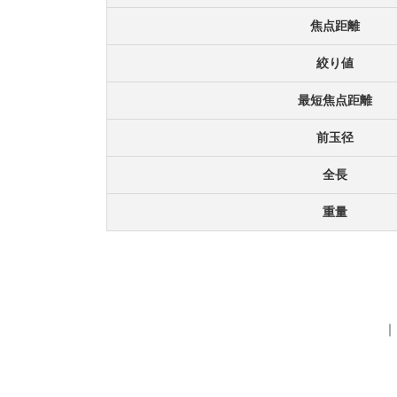
焦点距離
絞り値
最短焦点距離
前玉径
全長
重量
｜