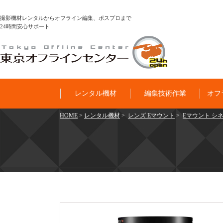
撮影機材レンタルからオフライン編集、ポスプロまで
24時間安心サポート
レンタル機材
編集技術作業
オフ
HOME
>
レンタル機材
>
レンズ Eマウント
>
Eマウント シネマ