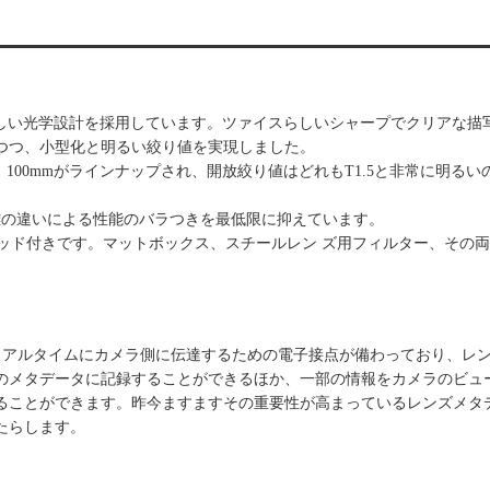
ックの新しい光学設計を採用しています。ツァイスらしいシャープでクリアな描写
つつ、小型化と明るい絞り値を実現しました。
5mm、100mmがラインナップされ、開放絞り値はどれもT1.5と非常に明る
離の違いによる性能のバラつきを最低限に抑えています。
スレッド付きです。マットボックス、スチールレン ズ用フィルター、その
ズの情報をリアルタイムにカメラ側に伝達するための電子接点が備わっており、レ
のメタデータに記録することができるほか、一部の情報をカメラのビュ
ることができます。昨今ますますその重要性が高まっているレンズメタ
たらします。