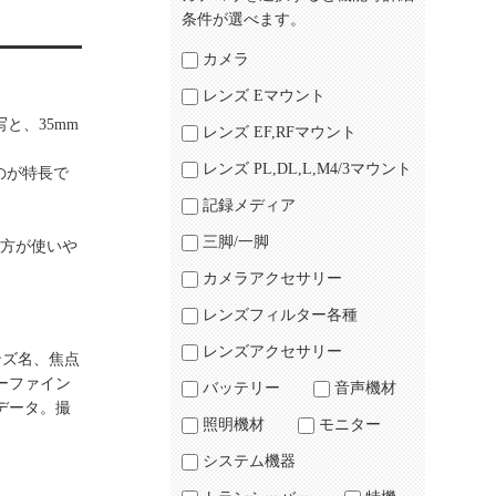
条件が選べます。
カメラ
レンズ Eマウント
と、35mm
レンズ EF,RFマウント
レンズ PL,DL,L,M4/3マウント
いのが特長で
記録メディア
三脚/一脚
両方が使いや
カメラアクセサリー
レンズフィルター各種
レンズアクセサリー
ンズ名、焦点
ーファイン
バッテリー
音声機材
データ。撮
照明機材
モニター
システム機器