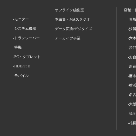
オフライン編集室
店舗一
-モニター
本編集・MAスタジオ
-赤
-システム機器
データ変換/デジタイズ
-汐
-トランシーバー
アーカイブ事業
-六
-特機
-渋
-PC・タブレット
-お
-HDD/SSD
-新
-モバイル
-麻
-横
-名
-大
-福
-札