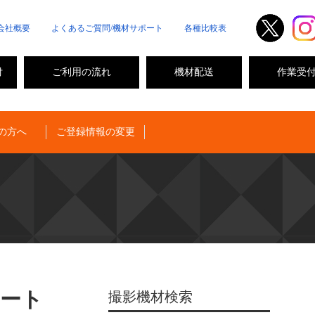
会社概要
よくあるご質問/機材サポート
各種比較表
付
ご利用の流れ
機材配送
作業受
の方へ
ご登録情報の変更
ョート
撮影機材検索