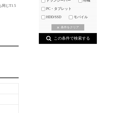
トランシーバー
特機
同じT1.5
PC・タブレット
HDD/SSD
モバイル