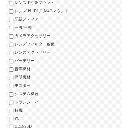
レンズ EF,RFマウント
レンズ PL,DL,L,M4/3マウント
記録メディア
三脚/一脚
カメラアクセサリー
レンズフィルター各種
レンズアクセサリー
バッテリー
音声機材
照明機材
モニター
システム機器
トランシーバー
特機
PC
HDD/SSD