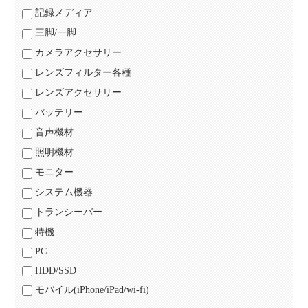
記録メディア
三脚/一脚
カメラアクセサリー
レンズフィルター各種
レンズアクセサリー
バッテリー
音声機材
照明機材
モニター
システム機器
トランシーバー
特機
PC
HDD/SSD
モバイル(iPhone/iPad/wi-fi)