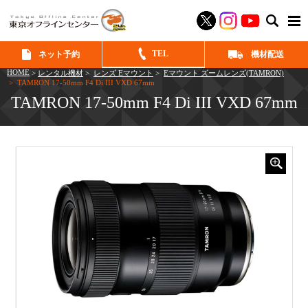
SEAR
TEL
ネット予約
機材配送
HOME
>
レンタル機材
>
レンズ Eマウント
>
Eマウント ズームレンズ(TAMRON)
> TAMRON 17-50mm F4 Di III VXD 67mm
TAMRON 17-50mm F4 Di III VXD 67mm