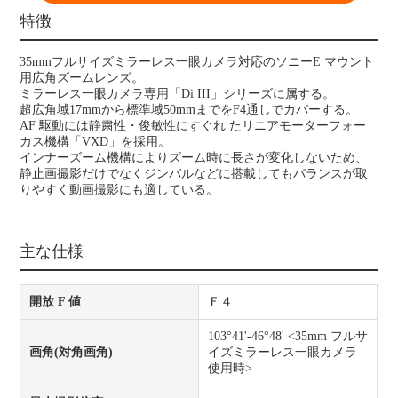
特徴
35mmフルサイズミラーレス一眼カメラ対応のソニーE マウント
用広角ズームレンズ。
ミラーレス一眼カメラ専用「Di III」シリーズに属する。
超広角域17mmから標準域50mmまでをF4通しでカバーする。
AF 駆動には静粛性・俊敏性にすぐれ たリニアモーターフォー
カス機構「VXD」を採用。
インナーズーム機構によりズーム時に長さが変化しないため、
静止画撮影だけでなくジンバルなどに搭載してもバランスが取
りやすく動画撮影にも適している。
主な仕様
開放 F 値
Ｆ４
103°41'-46°48' <35mm フルサ
画角(対角画角)
イズミラーレス一眼カメラ
使用時>