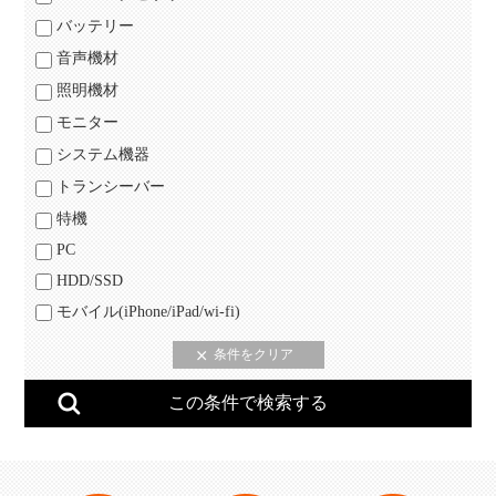
バッテリー
音声機材
照明機材
モニター
システム機器
トランシーバー
特機
PC
HDD/SSD
モバイル(iPhone/iPad/wi-fi)