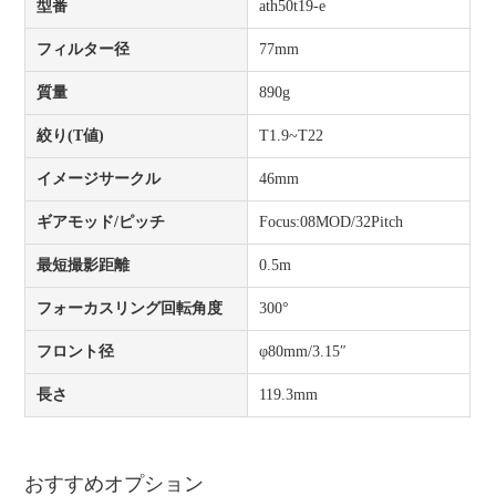
型番
ath50t19-e
フィルター径
77mm
質量
890g
絞り(T値)
T1.9~T22
イメージサークル
46mm
ギアモッド/ピッチ
Focus:08MOD/32Pitch
最短撮影距離
0.5m
フォーカスリング回転角度
300°
フロント径
φ80mm/3.15″
長さ
119.3mm
おすすめオプション