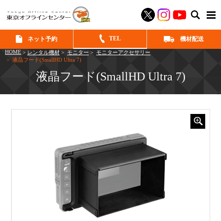
SEAR
TEL
ネット予約
機材配送
HOME
>
レンタル機材
>
モニター
>
モニターアクセサリー
> 液晶フード(SmallHD Ultra 7)
液晶フード(SmallHD Ultra 7)