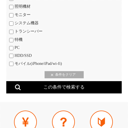
照明機材
モニター
システム機器
トランシーバー
特機
PC
HDD/SSD
モバイル(iPhone/iPad/wi-fi)