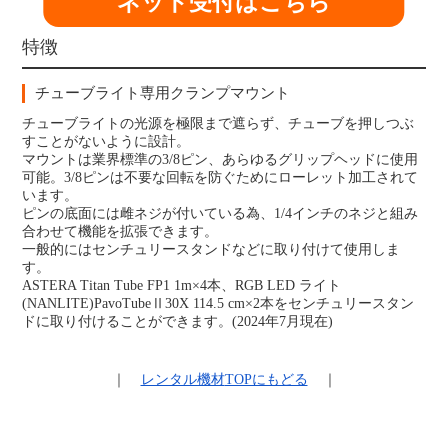
ネット受付はこちら
特徴
チューブライト専用クランプマウント
チューブライトの光源を極限まで遮らず、チューブを押しつぶ
すことがないように設計。
マウントは業界標準の3/8ピン、あらゆるグリップヘッドに使用
可能。3/8ピンは不要な回転を防ぐためにローレット加工されて
います。
ピンの底面には雌ネジが付いている為、1/4インチのネジと組み
合わせて機能を拡張できます。
一般的にはセンチュリースタンドなどに取り付けて使用しま
す。
ASTERA Titan Tube FP1 1m×4本、RGB LED ライト
(NANLITE)PavoTubeⅡ30X 114.5 cm×2本をセンチュリースタン
ドに取り付けることができます。(2024年7月現在)
｜
レンタル機材
TOPにもどる
｜