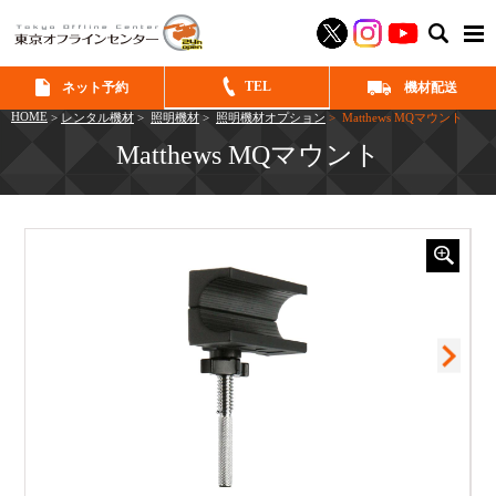
SEAR
TEL
ネット予約
機材配送
HOME
>
レンタル機材
>
照明機材
>
照明機材オプション
> Matthews MQマウント
Matthews MQマウント