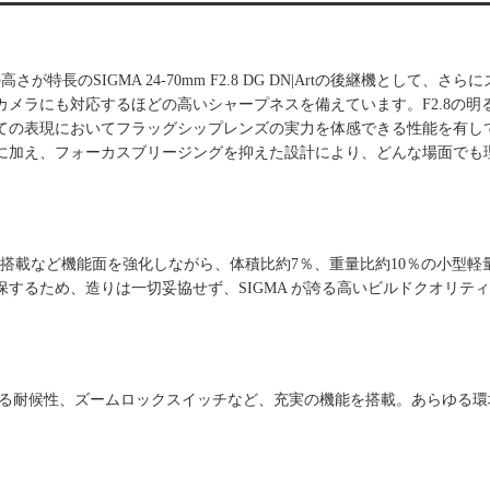
光学性能の高さが特長のSIGMA 24-70mm F2.8 DG DN|Artの後継機として、さ
メラにも対応するほどの高いシャープネスを備えています。F2.8の明
ての表現においてフラッグシップレンズの実力を体感できる性能を有し
に加え、フォーカスブリージングを抑えた設計により、どんな場面でも
所搭載など機能面を強化しながら、体積比約7％、重量比約10％の小型軽
するため、造りは一切妥協せず、SIGMA が誇る高いビルドクオリテ
よる耐候性、ズームロックスイッチなど、充実の機能を搭載。あらゆる環
。