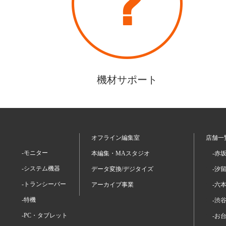
機材サポート
オフライン編集室
店舗一
-モニター
本編集・MAスタジオ
-赤
-システム機器
データ変換/デジタイズ
-汐
-トランシーバー
アーカイブ事業
-六
-特機
-渋
-PC・タブレット
-お