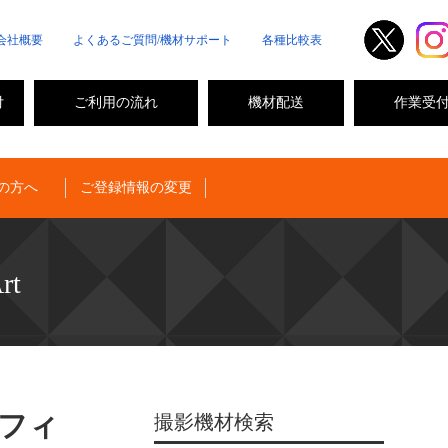
会社概要
よくあるご質問/機材サポート
各種比較表
付
ご利用の流れ
機材配送
作業受
の方へ
ご登録情報の変更
rt
 フィ
撮影機材検索