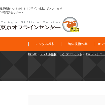
撮影機材レンタルからオフライン編集、ポスプロまで
24時間安心サポート
レンタル機材
編集技術作業
オフ
HOME
>
レンタル機材
>
レンズ Eマウント
>
Eマウント ズー