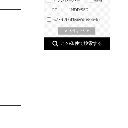
トランシーバー
特機
PC
HDD/SSD
モバイル(iPhone/iPad/wi-fi)