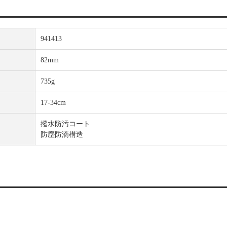
941413
82mm
735g
17-34cm
撥水防汚コート
防塵防滴構造