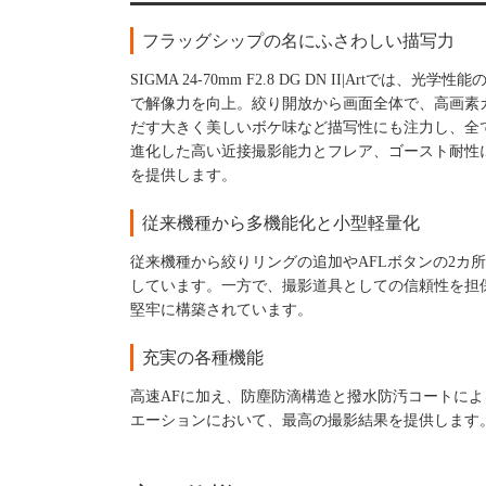
フラッグシップの名にふさわしい描写力
SIGMA 24-70mm F2.8 DG DN II|Artでは、
で解像力を向上。絞り開放から画面全体で、高画素カ
だす大きく美しいボケ味など描写性にも注力し、全
進化した高い近接撮影能力とフレア、ゴースト耐性
を提供します。
従来機種から多機能化と小型軽量化
従来機種から絞りリングの追加やAFLボタンの2カ
しています。一方で、撮影道具としての信頼性を担保
堅牢に構築されています。
充実の各種機能
高速AFに加え、防塵防滴構造と撥水防汚コートに
エーションにおいて、最高の撮影結果を提供します