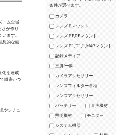
条件が選べます。
カメラ
らにズーム全域
レンズ Eマウント
るさが作り
ています。
レンズ EF,RFマウント
理想的な画
レンズ PL,DL,L,M4/3マウント
記録メディア
三脚/一脚
量化を達成
カメラアクセサリー
ィで緻密かつ
レンズフィルター各種
レンズアクセサリー
バッテリー
音声機材
境やシチュ
照明機材
モニター
システム機器