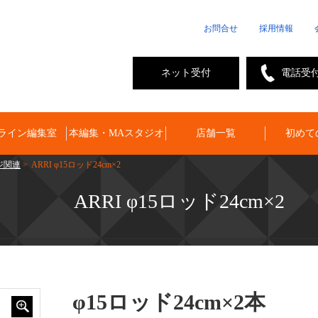
お問合せ
採用情報
ネット受付
電話受
ライン編集室
本編集・MAスタジオ
店舗一覧
初めて
ジ関連
> ARRI φ15ロッド24cm×2
ARRI φ15ロッド24cm×2
φ15ロッド24cm×2本