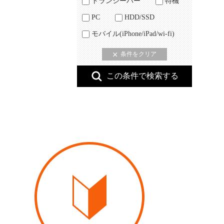
トランシーバー
特機
PC
HDD/SSD
モバイル(iPhone/iPad/wi-fi)