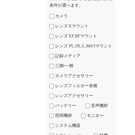
条件が選べます。
カメラ
レンズ Eマウント
レンズ EF,RFマウント
レンズ PL,DL,L,M4/3マウント
記録メディア
三脚/一脚
カメラアクセサリー
レンズフィルター各種
レンズアクセサリー
バッテリー
音声機材
照明機材
モニター
システム機器