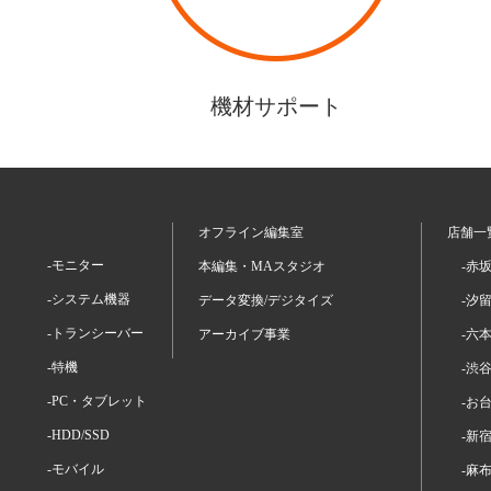
機材サポート
オフライン編集室
店舗一
-モニター
本編集・MAスタジオ
-赤
-システム機器
データ変換/デジタイズ
-汐
-トランシーバー
アーカイブ事業
-六
-特機
-渋
-PC・タブレット
-お
-HDD/SSD
-新
-モバイル
-麻