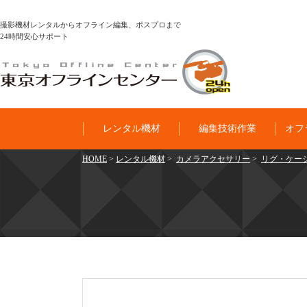
撮影機材レンタルからオフライン編集、ポスプロまで
24時間安心サポート
レンタル機材
編集技術作業
オフ
HOME
>
レンタル機材
>
カメラアクセサリー
>
リグ・ケー