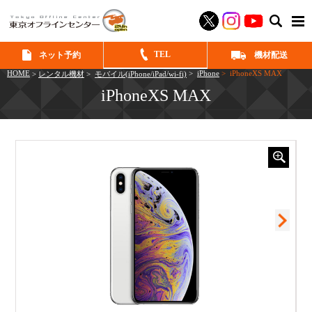
SEAR
TEL
ネット予約
機材配送
HOME
>
iPhone
> iPhoneXS MAX
>
レンタル機材
>
モバイル(iPhone/iPad/wi-fi)
iPhoneXS MAX