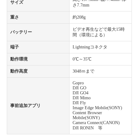
サイズ
さ7.7mm
重さ
約208g
ビデオ再生などで最大15時
バッテリー
間（環境による）
端子
Lightningコネクタ
動作環境
0℃～35℃
動作高度
3048ｍまで
Gopro
DJI GO
DJI GO4
DJI Mimo
DJI Fly
事前追加アプリ
Image Edge Mobile(SONY)
Content Browser
Mobile(SONY)
Camera Connect(CANON)
DJI RONIN 等