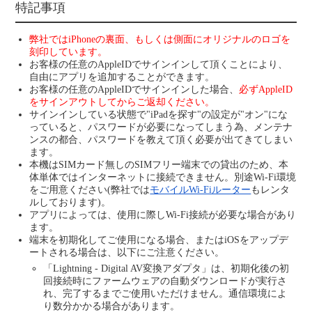
特記事項
弊社ではiPhoneの裏面、もしくは側面にオリジナルのロゴを
刻印しています。
お客様の任意のAppleIDでサインインして頂くことにより、
自由にアプリを追加することができます。
お客様の任意のAppleIDでサインインした場合、
必ずAppleID
をサインアウトしてからご返却ください。
サインインしている状態で"iPadを探す"の設定が"オン"にな
っていると、パスワードが必要になってしまう為、メンテナ
ンスの都合、パスワードを教えて頂く必要が出てきてしまい
ます。
本機はSIMカード無しのSIMフリー端末での貸出のため、本
体単体ではインターネットに接続できません。別途Wi-Fi環境
をご用意ください(弊社では
モバイルWi-Fiルーター
もレンタ
ルしております)。
アプリによっては、使用に際しWi-Fi接続が必要な場合があり
ます。
端末を初期化してご使用になる場合、またはiOSをアップデ
ートされる場合は、以下にご注意ください。
「Lightning - Digital AV変換アダプタ」は、初期化後の初
回接続時にファームウェアの自動ダウンロードが実行さ
れ、完了するまでご使用いただけません。通信環境によ
り数分かかる場合があります。