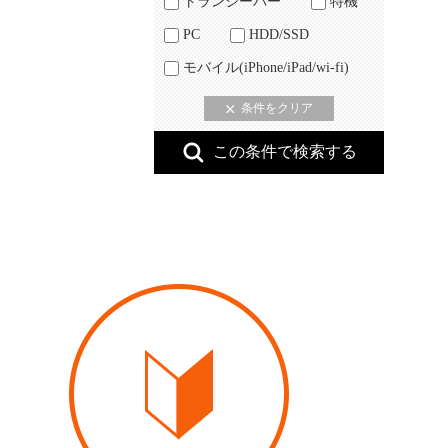
トランシーバー
特機
PC
HDD/SSD
モバイル(iPhone/iPad/wi-fi)