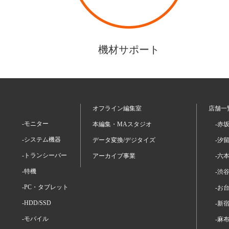
機材サポート
オフライン編集室
店舗一
-モニター
本編集・MAスタジオ
-赤
-システム機器
データ変換/デジタイズ
-汐
-トランシーバー
アーカイブ事業
-六
-特機
-渋
-PC・タブレット
-お
-HDD/SSD
-新
-モバイル
-麻