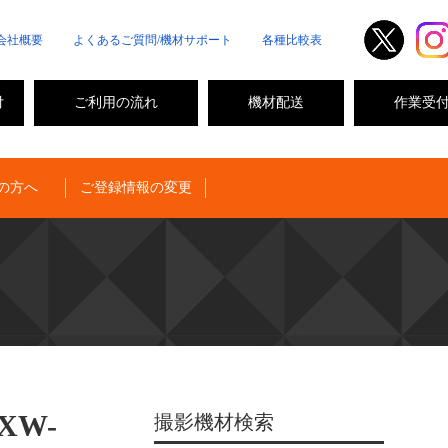
会社概要
よくあるご質問/機材サポート
各種比較表
付
ご利用の流れ
機材配送
作業受
の方へ
ご登録情報の変更
XW-
撮影機材検索