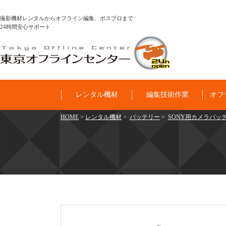
撮影機材レンタルからオフライン編集、ポスプロまで
24時間安心サポート
レンタル機材
編集技術作業
オフ
HOME
>
レンタル機材
>
バッテリー
>
SONY用カメラバッ