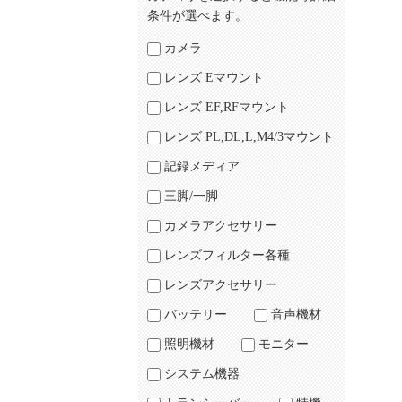
条件が選べます。
カメラ
レンズ Eマウント
レンズ EF,RFマウント
レンズ PL,DL,L,M4/3マウント
記録メディア
三脚/一脚
カメラアクセサリー
レンズフィルター各種
レンズアクセサリー
バッテリー
音声機材
照明機材
モニター
システム機器