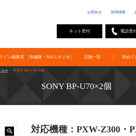
お問合せ
採用情報
ネット受付
電話受
ライン編集室
本編集・MAスタジオ
店舗一覧
初めて
テリー
> SONY BP-U70×2個
SONY BP-U70×2個
対応機種：PXW-Z300・P