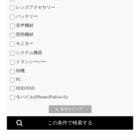
レンズアクセサリー
バッテリー
音声機材
照明機材
モニター
システム機器
トランシーバー
特機
PC
HDD/SSD
モバイル(iPhone/iPad/wi-fi)