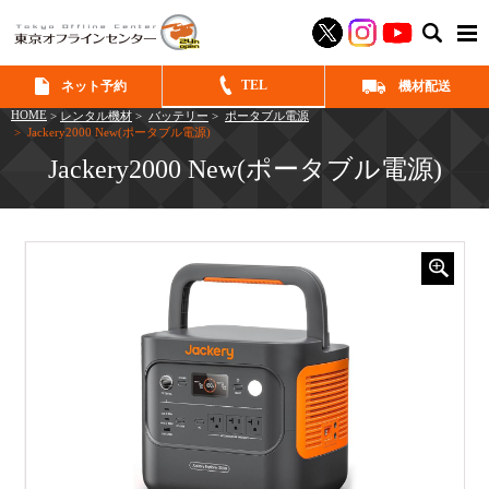
SEAR
TEL
ネット予約
機材配送
HOME
>
レンタル機材
>
バッテリー
>
ポータブル電源
> Jackery2000 New(ポータブル電源)
Jackery2000 New(ポータブル電源)