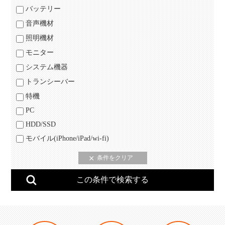
バッテリー
音声機材
照明機材
モニター
システム機器
トランシーバー
特機
PC
HDD/SSD
モバイル(iPhone/iPad/wi-fi)