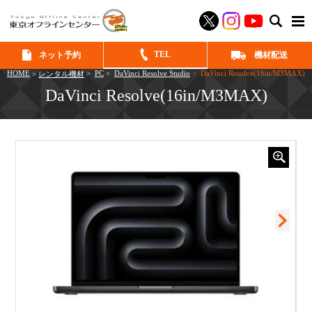
SEAR
TEL
ネット予約
機材配送
HOME
>
PC
>
DaVinci Resolve Studio
> DaVinci Resolve(16in/M3MAX)
>
レンタル機材
DaVinci Resolve(16in/M3MAX)