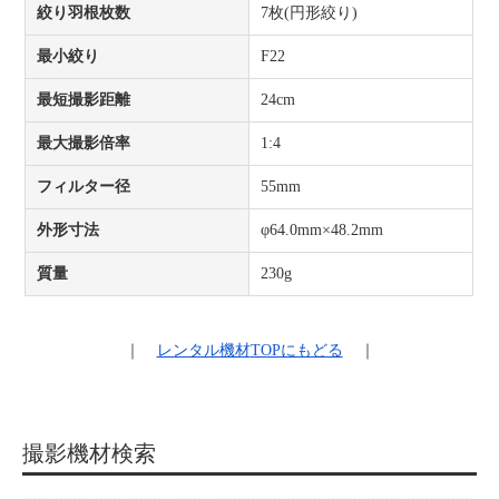
絞り羽根枚数
7枚(円形絞り)
最小絞り
F22
最短撮影距離
24cm
最大撮影倍率
1:4
フィルター径
55mm
外形寸法
φ64.0mm×48.2mm
質量
230g
｜
レンタル機材
TOPにもどる
｜
撮影機材検索