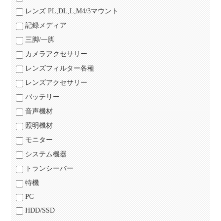
レンズ PL,DL,L,M4/3マウント
記録メディア
三脚/一脚
カメラアクセサリー
レンズフィルター各種
レンズアクセサリー
バッテリー
音声機材
照明機材
モニター
システム機器
トランシーバー
特機
PC
HDD/SSD