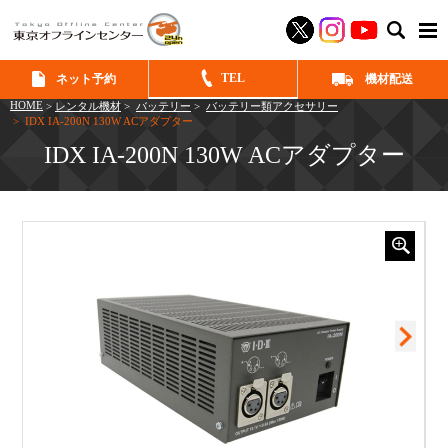
SEAR
TEL
ネット予約
機材配送
HOME
>
レンタル機材
>
バッテリー
>
バッテリー類アクセサリー
> IDX IA-200N 130W ACアダプター
IDX IA-200N 130W ACアダプター