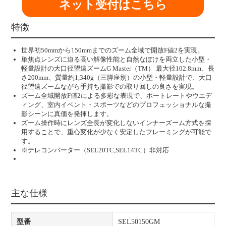
ネット受付はこちら
特徴
世界初
50mm
から
150mm
までのズーム全域で開放
F
値
2
を実現。
単焦点レンズに迫る高い解像性能と自然なぼけを両立した小型・
軽量設計の大口径望遠ズーム
G Master
（
TM
） 最大径
102.8mm
、長
さ
200mm
、質量約
1,340g
（三脚座別）の小型・軽量設計で、大口
径望遠ズームながら手持ち撮影での取り回しの良さを実現。
ズーム全域開放
F
値
2
による多彩な表現で、ポートレートやウエデ
ィング、室内イベント・スポーツなどのプロフェッショナルな撮
影シーンに真価を発揮します。
ズーム操作時にレンズ全長が変化しないインナーズーム方式を採
用することで、重心変化が少なく安定したフレーミングが可能で
す。
※テレコンバーター（SEL20TC,SEL14TC）非対応
主な仕様
型番
SEL50150GM