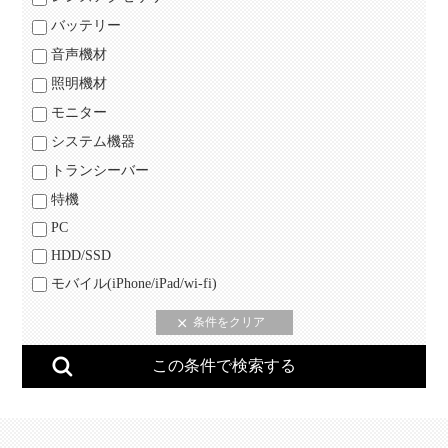
バッテリー
音声機材
照明機材
モニター
システム機器
トランシーバー
特機
PC
HDD/SSD
モバイル(iPhone/iPad/wi-fi)