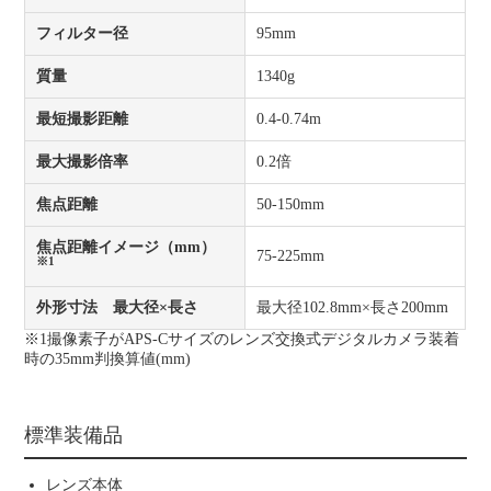
フィルター径
95mm
質量
1340g
最短撮影距離
0.4-0.74m
最大撮影倍率
0.2倍
焦点距離
50-150mm
焦点距離イメージ（mm）
75-225mm
※1
外形寸法 最大径×長さ
最大径102.8mm×長さ200mm
※1撮像素子がAPS-Cサイズのレンズ交換式デジタルカメラ装着
時の35mm判換算値(mm)
標準装備品
レンズ本体