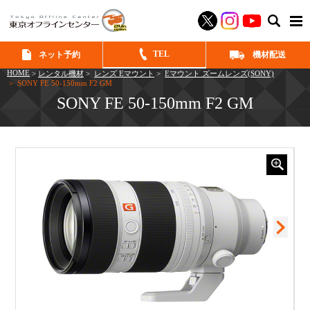
SEAR
TEL
ネット予約
機材配送
HOME
>
レンタル機材
>
レンズ Eマウント
>
Eマウント ズームレンズ(SONY)
> SONY FE 50-150mm F2 GM
SONY FE 50-150mm F2 GM