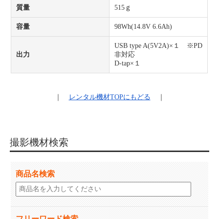
質量
515ｇ
容量
98Wh(14.8V 6.6Ah)
USB type A(5V2A)×１ ※PD
出力
非対応
D-tap×１
｜
レンタル機材
TOPにもどる
｜
撮影機材検索
商品名検索
フリーワード検索