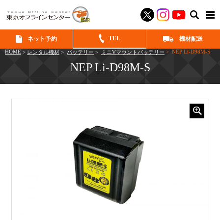
SEAR
TEL
ネット予約
機材配送
HOME
> NEP Li-D98M-S
>
レンタル機材
>
バッテリー
>
ミニVマウントバッテリー
NEP Li-D98M-S