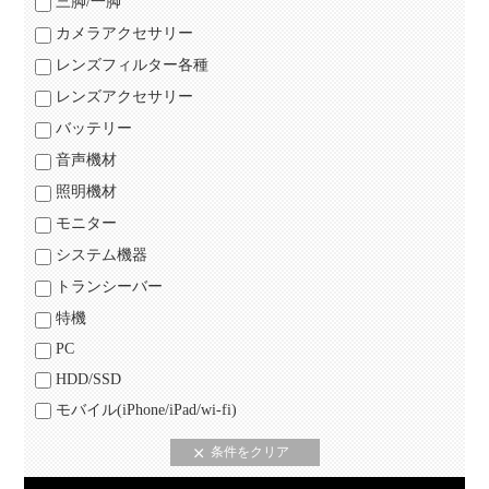
三脚/一脚
カメラアクセサリー
レンズフィルター各種
レンズアクセサリー
バッテリー
音声機材
照明機材
モニター
システム機器
トランシーバー
特機
PC
HDD/SSD
モバイル(iPhone/iPad/wi-fi)