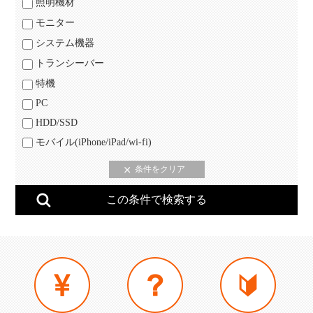
照明機材
モニター
システム機器
トランシーバー
特機
PC
HDD/SSD
モバイル(iPhone/iPad/wi-fi)