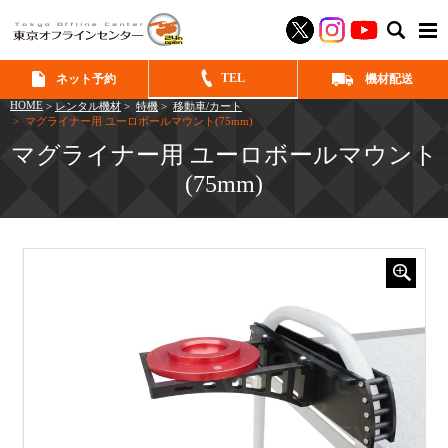
SEAR
TEL
ネット予約
機材配送
HOME
>
レンタル機材
>
特機
>
移動車/カート
> マグライナー用 ユーロボールマウント(75mm)
マグライナー用 ユーロボールマウント
(75mm)