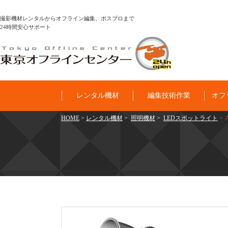
撮影機材レンタルからオフライン編集、ポスプロまで
24時間安心サポート
レンタル機材
編集技術作業
オフ
HOME
>
レンタル機材
>
照明機材
>
LEDスポットライト
> 