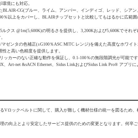
撮影環境にも対応。
たBLAIR-CG(ブルー、ライム、アンバー、インディゴ、レッド、シアン
20色域の90％以上をカバーし、BLAIRチップセットと比較してもはるかに広範
ルクス @1m(5,600K)の明るさを提供し、3,200Kおよび5,600Kでそれぞ
す。
ン/マゼンタの色補正(±G100％ASC MITC レンジ)を備えた高度なホワ
用性と高い色精度を提供します。
でも、フリッカーのない正確な動作を保証し、0.1-100％の無段階調光が可能で
Art-net &sACN Ethernet、Sidus LinkおよびSidus Link Pro® ア
。
ているVロックベルトに関して、購入が難しく機材仕様の統一を図るため、
理の向上とより安定したサービス提供のための変更となります。何卒ご