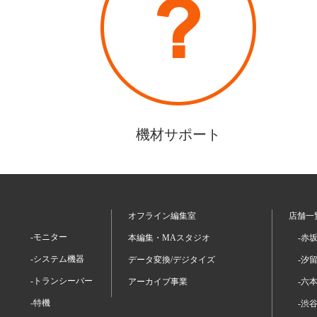
機材サポート
オフライン編集室
店舗一
-モニター
本編集・MAスタジオ
-赤
-システム機器
データ変換/デジタイズ
-汐
-トランシーバー
アーカイブ事業
-六
-特機
-渋