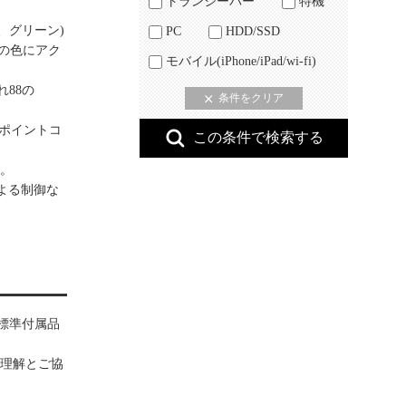
トランシーバー
特機
、グリーン)
PC
HDD/SSD
囲の色にアク
モバイル(iPhone/iPad/wi-fi)
れ88の
イトポイントコ
す。
プリによる制御な
標準付属品
理解とご協