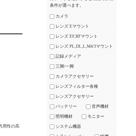
条件が選べます。
カメラ
レンズ Eマウント
レンズ EF,RFマウント
レンズ PL,DL,L,M4/3マウント
記録メディア
三脚/一脚
カメラアクセサリー
レンズフィルター各種
レンズアクセサリー
バッテリー
音声機材
照明機材
モニター
汎用性の高
システム機器