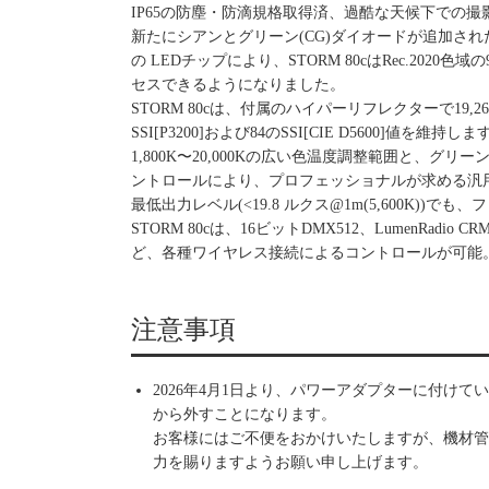
IP65の防塵・防滴規格取得済、過酷な天候下での
新たにシアンとグリーン(CG)ダイオードが追加され
の LEDチップにより、STORM 80cはRec.20
セスできるようになりました。
STORM 80cは、付属のハイパーリフレクターで19,265
SSI[P3200]および84のSSI[CIE D5600]値を維持しま
1,800K〜20,000Kの広い色温度調整範囲と、グリー
ントロールにより、プロフェッショナルが求める汎
最低出力レベル(<19.8 ルクス@1m(5,600K))
STORM 80cは、16ビットDMX512、LumenRadio CRMX、
ど、各種ワイヤレス接続によるコントロールが可能
注意事項
2026年4月1日より、パワーアダプターに付け
から外すことになります。
お客様にはご不便をおかけいたしますが、機材管
力を賜りますようお願い申し上げます。