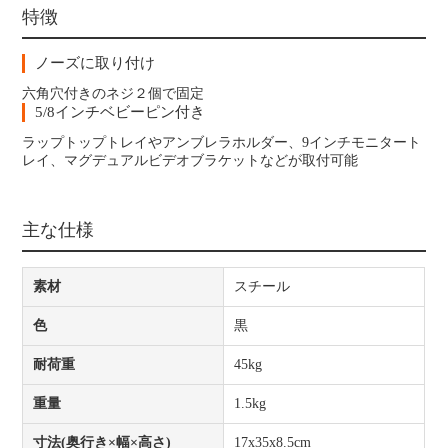
特徴
ノーズに取り付け
六角穴付きのネジ２個で固定
5/8インチベビーピン付き
ラップトップトレイやアンブレラホルダー、9インチモニタート
レイ、マグデュアルビデオブラケットなどが取付可能
主な仕様
素材
スチール
色
黒
耐荷重
45kg
重量
1.5kg
寸法(奥行き×幅×高さ)
17x35x8.5cm