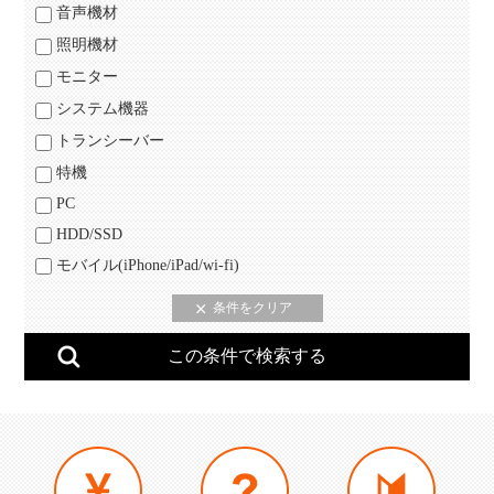
音声機材
照明機材
モニター
システム機器
トランシーバー
特機
PC
HDD/SSD
モバイル(iPhone/iPad/wi-fi)