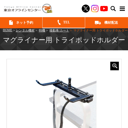
SEAR
TEL
ネット予約
機材配送
HOME
>
レンタル機材
>
特機
>
移動車/カート
> マグライナー用 トライポッドホルダー
マグライナー用 トライポッドホルダー