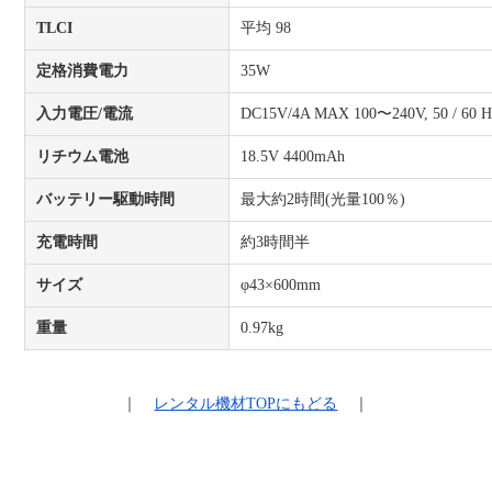
TLCI
平均 98
定格消費電力
35W
入力電圧/電流
DC15V/4A MAX 100〜240V, 50 / 60 H
リチウム電池
18.5V 4400mAh
バッテリー駆動時間
最大約2時間(光量100％)
充電時間
約3時間半
サイズ
φ43×600mm
重量
0.97kg
｜
レンタル機材
TOPにもどる
｜