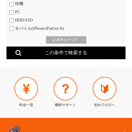
特機
PC
HDD/SSD
モバイル(iPhone/iPad/wi-fi)
料金一覧
機材サポート
初めての方へ