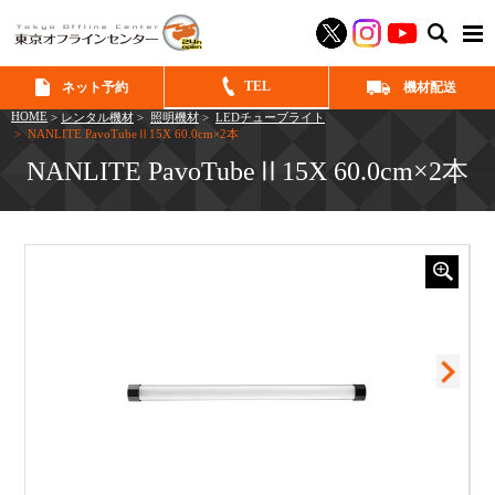
SEAR
TEL
ネット予約
機材配送
HOME
>
レンタル機材
>
照明機材
>
LEDチューブライト
> NANLITE PavoTubeⅡ15X 60.0cm×2本
NANLITE PavoTubeⅡ15X 60.0cm×2本