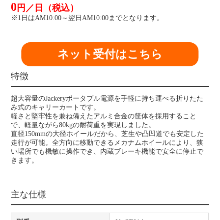
0
円／日（税込）
※1日はAM10:00～翌日AM10:00までとなります。
ネット受付はこちら
特徴
超大容量のJackeryポータブル電源を手軽に持ち運べる折りたた
み式のキャリーカートです。
軽さと堅牢性を兼ね備えたアルミ合金の筐体を採用すること
で、軽量ながら80kgの耐荷重を実現しました。
直径150mmの大径ホイールだから、芝生や凸凹道でも安定した
走行が可能。全方向に移動できるメカナムホイールにより、狭
い場所でも機敏に操作でき、内蔵ブレーキ機能で安全に停止で
きます。
主な仕様