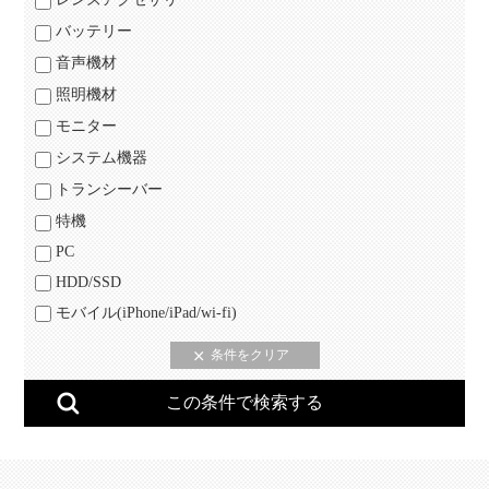
バッテリー
音声機材
照明機材
モニター
システム機器
トランシーバー
特機
PC
HDD/SSD
モバイル(iPhone/iPad/wi-fi)