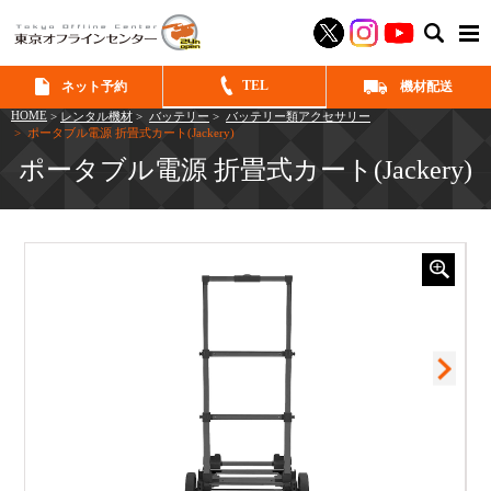
SEAR
TEL
ネット予約
機材配送
HOME
>
レンタル機材
>
バッテリー
>
バッテリー類アクセサリー
> ポータブル電源 折畳式カート(Jackery)
ポータブル電源 折畳式カート(Jackery)