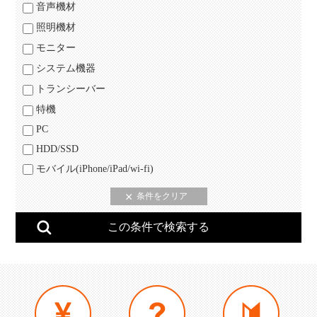
音声機材
照明機材
モニター
システム機器
トランシーバー
特機
PC
HDD/SSD
モバイル(iPhone/iPad/wi-fi)