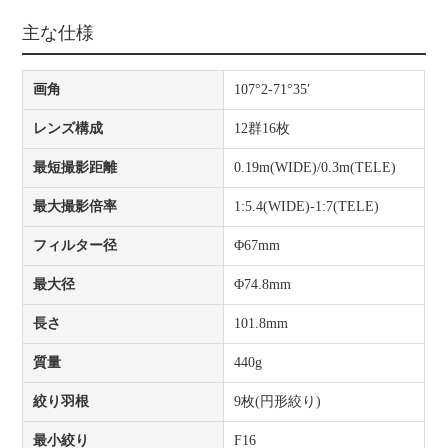
主な仕様
画角
107°2-71°35′
レンズ構成
12群16枚
最短撮影距離
0.19m(WIDE)/0.3m(TELE)
最大撮影倍率
1:5.4(WIDE)-1:7(TELE)
フィルター径
Φ67mm
最大径
Φ74.8mm
長さ
101.8mm
質量
440g
絞り羽根
9枚(円形絞り)
最小絞り
F16