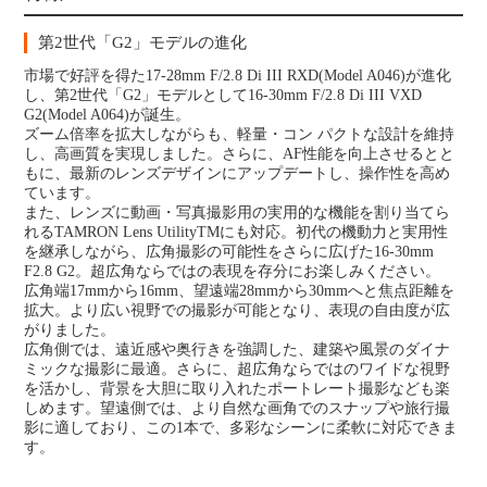
第2世代「G2」モデルの進化
市場で好評を得た17-28mm F/2.8 Di III RXD(Model A046)が進化
し、第2世代「G2」モデルとして16-30mm F/2.8 Di III VXD
G2(Model A064)が誕生。
ズーム倍率を拡大しながらも、軽量・コン パクトな設計を維持
し、高画質を実現しました。さらに、AF性能を向上させるとと
もに、最新のレンズデザインにアップデートし、操作性を高め
ています。
また、レンズに動画・写真撮影用の実用的な機能を割り当てら
れるTAMRON Lens UtilityTMにも対応。初代の機動力と実用性
を継承しながら、広角撮影の可能性をさらに広げた16-30mm
F2.8 G2。超広角ならではの表現を存分にお楽しみください。
広角端17mmから16mm、望遠端28mmから30mmへと焦点距離を
拡大。より広い視野での撮影が可能となり、表現の自由度が広
がりました。
広角側では、遠近感や奥行きを強調した、建築や風景のダイナ
ミックな撮影に最適。さらに、超広角ならではのワイドな視野
を活かし、背景を大胆に取り入れたポートレート撮影なども楽
しめます。望遠側では、より自然な画角でのスナップや旅行撮
影に適しており、この1本で、多彩なシーンに柔軟に対応できま
す。