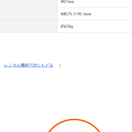
Φ67mm
Φ約76.5×99.3mm
約636g
レンタル機材
TOPにもどる
｜