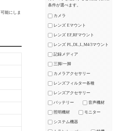
条件が選べます。
を可能にしま
カメラ
レンズ Eマウント
レンズ EF,RFマウント
レンズ PL,DL,L,M4/3マウント
記録メディア
三脚/一脚
カメラアクセサリー
レンズフィルター各種
レンズアクセサリー
バッテリー
音声機材
照明機材
モニター
システム機器