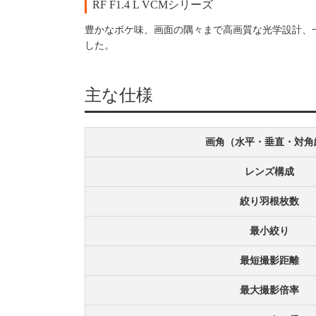
RF F1.4 L VCMシリーズ
豊かなボケ味、画面の隅々まで高画質な光学設計、
した。
主な仕様
画角（水平・垂直・対角
レンズ構成
絞り羽根枚数
最小絞り
最短撮影距離
最大撮影倍率