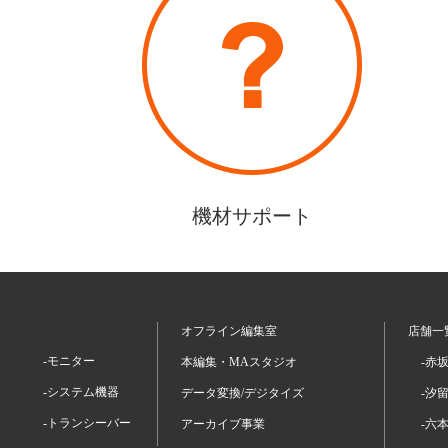
機材サポート
オフライン編集室
店舗一
-モニター
本編集・MAスタジオ
-赤
-システム機器
データ変換/デジタイズ
-汐
-トランシーバー
アーカイブ事業
-六