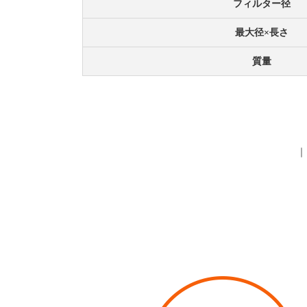
フィルター径
最大径×長さ
質量
｜