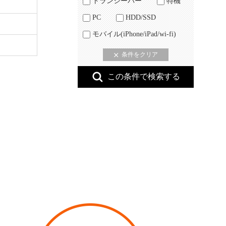
トランシーバー
特機
PC
HDD/SSD
モバイル(iPhone/iPad/wi-fi)