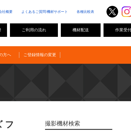
会社概要
よくあるご質問/機材サポート
各種比較表
付
ご利用の流れ
機材配送
作業受
の方へ
ご登録情報の変更
 フ
撮影機材検索