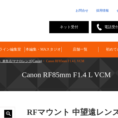
お問合せ
採用情報
ネット受付
電話受
ライン編集室
本編集・MAスタジオ
店舗一覧
初めて
 単焦点/マクロレンズ(Canon)
> Canon RF85mm F1.4 L VCM
Canon RF85mm F1.4 L VCM
RFマウント 中望遠レンズ