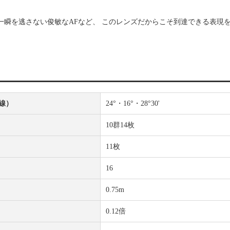
一瞬を逃さない俊敏なAFなど、 このレンズだからこそ到達できる表現
線）
24°・16°・28°30'
10群14枚
11枚
16
0.75m
0.12倍