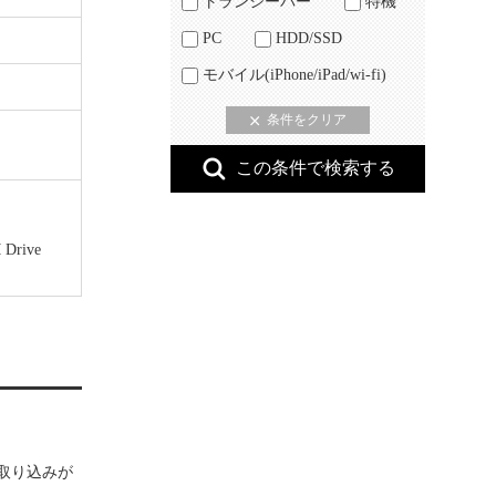
トランシーバー
特機
PC
HDD/SSD
モバイル(iPhone/iPad/wi-fi)
 Drive
るので取り込みが