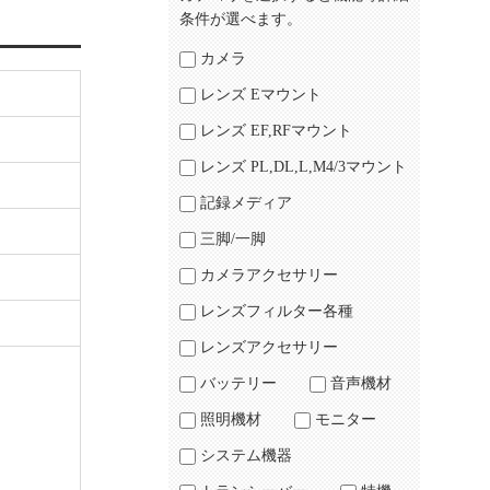
条件が選べます。
カメラ
レンズ Eマウント
レンズ EF,RFマウント
レンズ PL,DL,L,M4/3マウント
記録メディア
三脚/一脚
カメラアクセサリー
レンズフィルター各種
レンズアクセサリー
バッテリー
音声機材
照明機材
モニター
システム機器