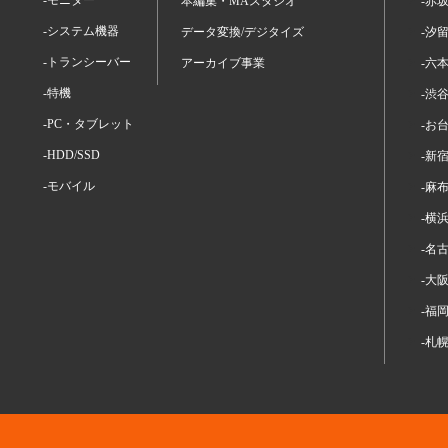
-モニター
本編集・MAスタジオ
-赤
-システム機器
データ変換/デジタイズ
-汐
-トランシーバー
アーカイブ事業
-六
-特機
-渋
-PC・タブレット
-お
-HDD/SSD
-新
-モバイル
-麻
-横
-名
-大
-福
-札