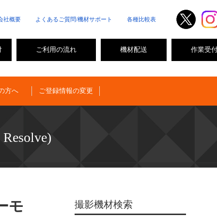
会社概要
よくあるご質問/機材サポート
各種比較表
付
ご利用の流れ
機材配送
作業受
の方へ
ご登録情報の変更
 Resolve)
リーモ
撮影機材検索