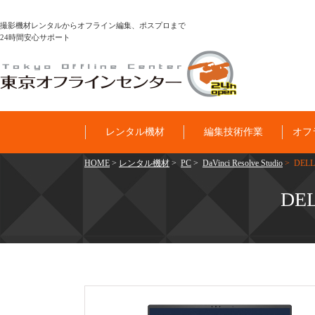
撮影機材レンタルからオフライン編集、ポスプロまで
24時間安心サポート
レンタル機材
編集技術作業
オフ
HOME
>
レンタル機材
>
PC
>
DaVinci Resolve Studio
> DELL P
DEL