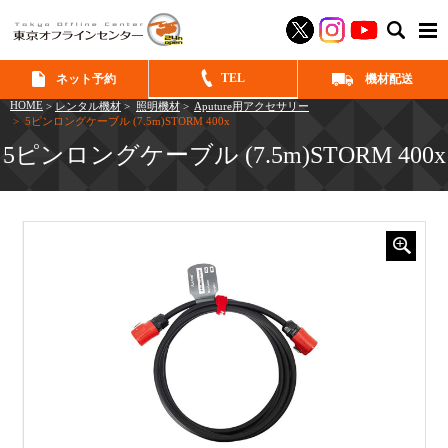
SEAR
TEL
ネット予約
機材配送
HOME
>
レンタル機材
>
照明機材
>
Aputure用アクセサリー
> 5ピンロングケーブル (7.5m)STORM 400x
5ピンロングケーブル (7.5m)STORM 400x