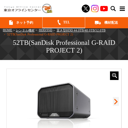
SEAR
TEL
ネット予約
機材配送
HOME
>
HDD/SSD
>
レンタル機材
>
置き型HDD 44.0TB/48.0TB/52.0TB
> 52TB(SanDisk Professional G-RAID PROJECT 2)
52TB(SanDisk Professional G-RAID
PROJECT 2)