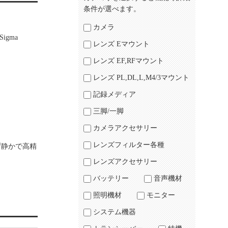
条件が選べます。
カメラ
gma
レンズ Eマウント
レンズ EF,RFマウント
レンズ PL,DL,L,M4/3マウント
記録メディア
三脚/一脚
カメラアクセサリー
レンズフィルター各種
ず静かで高精
レンズアクセサリー
バッテリー
音声機材
照明機材
モニター
システム機器