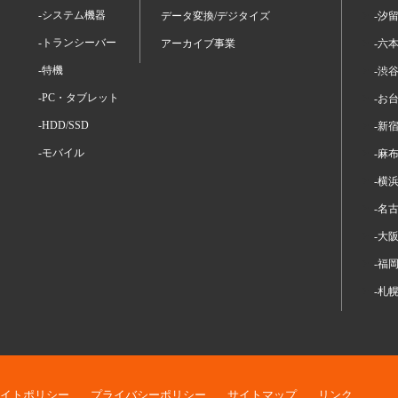
-システム機器
データ変換/デジタイズ
-汐
-トランシーバー
アーカイブ事業
-六
-特機
-渋
-PC・タブレット
-お
-HDD/SSD
-新
-モバイル
-麻
-横
-名
-大
-福
-札
イトポリシー
プライバシーポリシー
サイトマップ
リンク