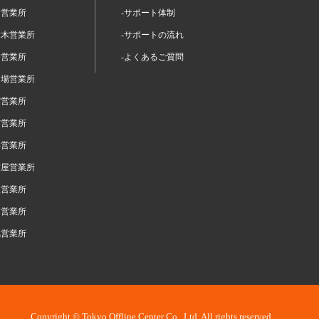
留営業所
-サポート体制
本木営業所
-サポートの流れ
谷営業所
-よくあるご質問
台場営業所
宿営業所
布営業所
浜営業所
古屋営業所
阪営業所
岡営業所
幌営業所
Copyright © Tokyo Offline Center Co., Ltd. All rights reserved.