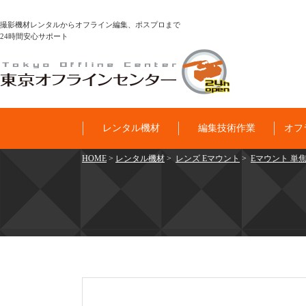
撮影機材レンタルからオフライン編集、ポスプロまで
24時間安心サポート
レンタル機材
編集技術作業
オフ
HOME
>
レンタル機材
>
レンズ Eマウント
>
Eマウント 単焦