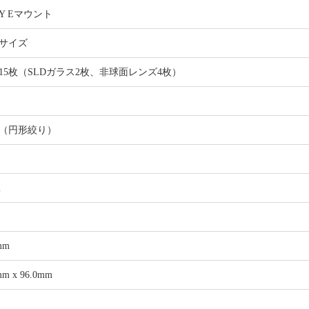
NY Eマウント
サイズ
群15枚（SLDガラス2枚、非球面レンズ4枚）
°
枚（円形絞り）
m
mm
mm x 96.0mm