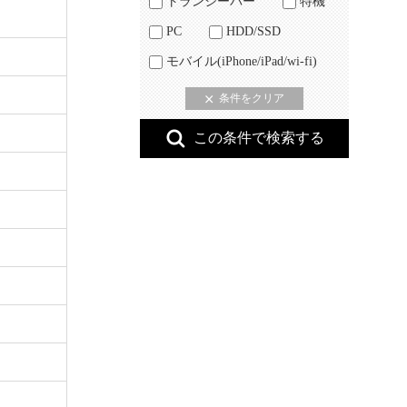
トランシーバー
特機
PC
HDD/SSD
モバイル(iPhone/iPad/wi-fi)