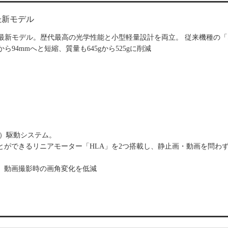
最新モデル
」の最新モデル。歴代最高の光学性能と小型軽量設計を両立。 従来機種の「Si
.5mmから94mmへと短縮、質量も645gから525gに削減
）駆動システム。
とができるリニアモーター「HLA」を2つ搭載し、静止画・動画を問わ
、動画撮影時の画角変化を低減