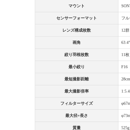
マウント
SO
センサーフォーマット
フル
レンズ構成枚数
12
画角
63.4
絞り羽根枚数
11
最小絞り
F16
最短撮影距離
28c
最大撮影倍率
1:5.4
フィルターサイズ
φ67
最大径×長さ
φ73
質量
525g