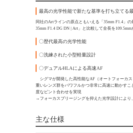
最高の光学性能で新たな基準を打ち立てる
同社のArtラインの原点ともいえる「35mm F1.4
35mm F1.4 DG DN | Art」と比較して全長を109
〇歴代最高の光学性能
〇洗練された小型軽量設計
〇デュアルHLAによる高速AF
シグマが開発した高性能なAF（オートフォーカス
重いレンズ群をパワフルかつ非常に高速に動かすこ
度なピント合わせを実現
→フォーカスブリージングを抑えた光学設計により
主な仕様