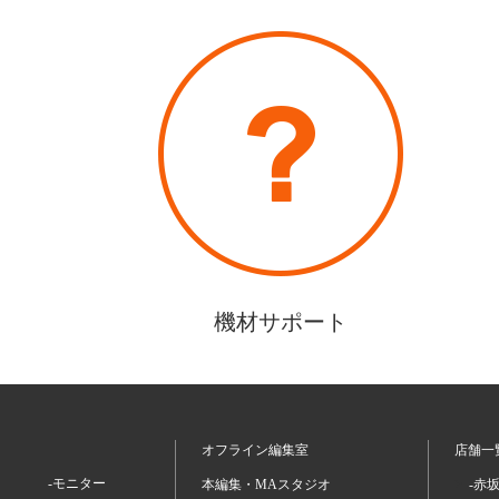
機材サポート
オフライン編集室
店舗一
-モニター
本編集・MAスタジオ
-赤