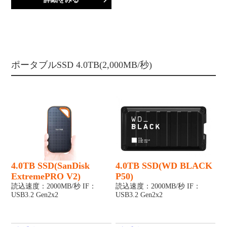
ポータブルSSD 4.0TB(2,000MB/秒)
4.0TB SSD(SanDisk
4.0TB SSD(WD BLACK
ExtremePRO V2)
P50)
読込速度：2000MB/秒 IF：
読込速度：2000MB/秒 IF：
USB3.2 Gen2x2
USB3.2 Gen2x2