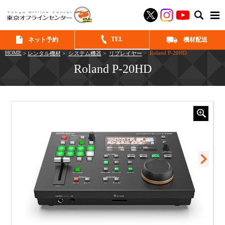
SEAR
TEL
ネット予約
機材配送
HOME
> Roland P-20HD
>
レンタル機材
>
システム機器
>
リプレイヤー
Roland P-20HD