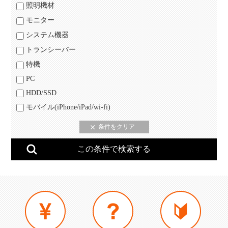
照明機材
モニター
システム機器
トランシーバー
特機
PC
HDD/SSD
モバイル(iPhone/iPad/wi-fi)