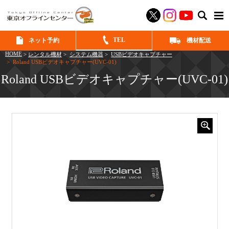
SEAR
TEL
ネット予約
機材配送
HOME
>
レンタル機材
>
システム機器
>
USBビデオキャプチャー
> Roland USBビデオキャプチャー(UVC-01)
Roland USBビデオキャプチャー(UVC-01)