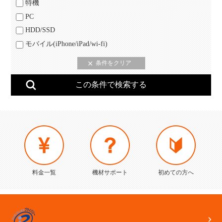
特機
PC
HDD/SSD
モバイル(iPhone/iPad/wi-fi)
料金一覧
機材サポート
初めての方へ