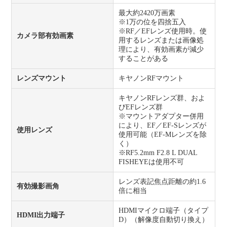
最大約2420万画素
※1万の位を四捨五入
※RF／EFレンズ使用時。使
カメラ部有効画素
用するレンズまたは画像処
理により、有効画素が減少
することがある
レンズマウント
キヤノンRFマウント
キヤノンRFレンズ群、およ
びEFレンズ群
※マウントアダプター併用
により、EF／EF-Sレンズが
使用レンズ
使用可能（EF-Mレンズを除
く）
※RF5.2mm F2.8 L DUAL
FISHEYEは使用不可
レンズ表記焦点距離の約1.6
有効撮影画角
倍に相当
HDMIマイクロ端子（タイプ
HDMI出力端子
D）（解像度自動切り換え）