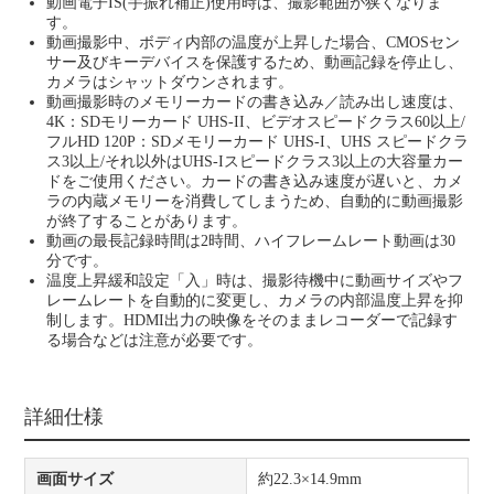
動画電子IS(手振れ補正)使用時は、撮影範囲が狭くなりま
す。
動画撮影中、ボディ内部の温度が上昇した場合、CMOSセン
サー及びキーデバイスを保護するため、動画記録を停止し、
カメラはシャットダウンされます。
動画撮影時のメモリーカードの書き込み／読み出し速度は、
4K：SDモリーカード UHS-II、ビデオスピードクラス60以上/
フルHD 120P：SDメモリーカード UHS-I、UHS スピードクラ
ス3以上/それ以外はUHS-Iスピードクラス3以上の大容量カー
ドをご使用ください。カードの書き込み速度が遅いと、カメ
ラの内蔵メモリーを消費してしまうため、自動的に動画撮影
が終了することがあります。
動画の最長記録時間は2時間、ハイフレームレート動画は30
分です。
温度上昇緩和設定「入」時は、撮影待機中に動画サイズやフ
レームレートを自動的に変更し、カメラの内部温度上昇を抑
制します。HDMI出力の映像をそのままレコーダーで記録す
る場合などは注意が必要です。
詳細仕様
画面サイズ
約22.3×14.9mm