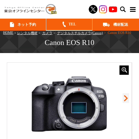
SEAR
TEL
ネット予約
機材配送
HOME
> Canon EOS R10
>
レンタル機材
>
カメラ
>
デジタルスチルカメラ(Canon)
Canon EOS R10