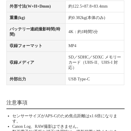
外形寸法(W×H×Dmm)
約122.5×87.8×83.4mm
重量(kg)
約0.382kg(本体のみ)
バッテリー連続撮影時間(時
4K：約1時間5分
間)
収録フォーマット
MP4
SD／SDHC／SDXC メモリー
収録メディア
カード（UHS-II、UHS-I 対
応）
外部出力
USB Type-C
注意事項
センサーサイズがAPS-Cのため焦点距離はx1.6倍になりま
す。
Canon Log、RAW撮影はできません。