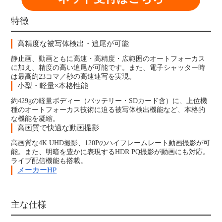
特徴
高精度な被写体検出・追尾が可能
静止画、動画ともに高速・高精度・広範囲のオートフォーカス
に加え、精度の高い追尾が可能です。また、電子シャッター時
は最高約23コマ／秒の高速連写を実現。
小型・軽量×本格性能
約429gの軽量ボディー（バッテリー・SDカード含）に、上位機
種のオートフォーカス技術に迫る被写体検出機能など、本格的
な機能を凝縮。
高画質で快適な動画撮影
高画質な4K UHD撮影、120Pのハイフレームレート動画撮影が可
能。また、明暗を豊かに表現するHDR PQ撮影が動画にも対応。
ライブ配信機能も搭載。
メーカーHP
主な仕様