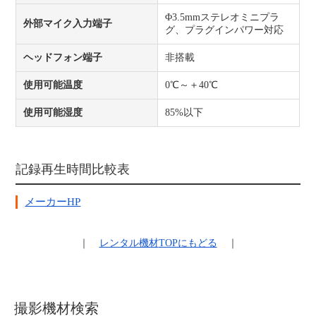
Φ3.5mmステレオミニプラ
外部マイク入力端子
グ、プラグインパワー対応
ヘッドフォン端子
非搭載
使用可能温度
0℃～＋40℃
使用可能湿度
85%以下
記録再生時間比較表
メーカーHP
｜
レンタル機材
TOPにもどる
｜
撮影機材検索