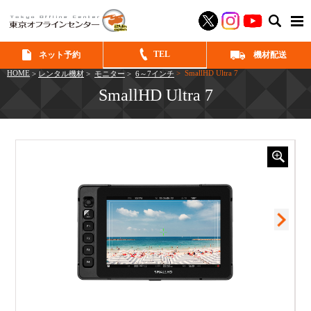
SEAR
TEL
ネット予約
機材配送
HOME
> SmallHD Ultra 7
>
レンタル機材
>
モニター
>
6～7インチ
SmallHD Ultra 7