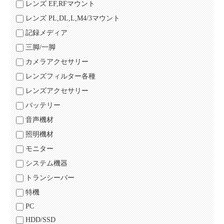
レンズ EF,RFマウント
レンズ PL,DL,L,M4/3マウント
記録メディア
三脚/一脚
カメラアクセサリー
レンズフィルター各種
レンズアクセサリー
バッテリー
音声機材
照明機材
モニター
システム機器
トランシーバー
特機
PC
HDD/SSD