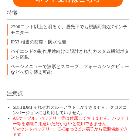
特徴
2200ニット以上と明るく、昼光下でも視認可能な7インチ
モニター
IP53 相当の防塵・防水性能
ハイエンドの制作用途向けに設計されたカスタム機能ボタ
ンを搭載
ページメニューで波形とスコープ、フォーカシングビュー
などへ切り替え可能
注意点
SDI,HDMI それぞれスルーアウトしかできません。クロスコ
ンバージョンには対応していません。
ACケーブル、バッテリー等は付属しておりません。バッテリ
ー等を別途ご用意いただかないと使用できません。
Vマウントバッテリー、D-Tap to 2ピン端子から電源供給でき
ます。