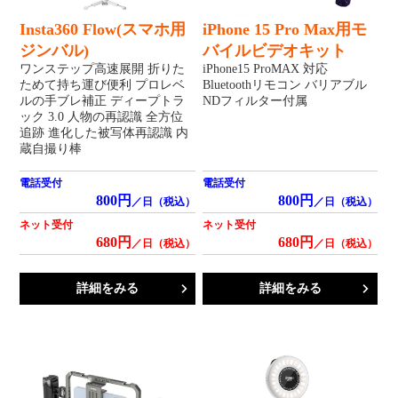
Insta360 Flow(スマホ用
iPhone 15 Pro Max用モ
ジンバル)
バイルビデオキット
ワンステップ高速展開 折りた
iPhone15 ProMAX 対応
ためて持ち運び便利 プロレベ
Bluetoothリモコン バリアブル
ルの手ブレ補正 ディープトラ
NDフィルター付属
ック 3.0 人物の再認識 全方位
追跡 進化した被写体再認識 内
蔵自撮り棒
電話受付
電話受付
800円
800円
／日（税込）
／日（税込）
ネット受付
ネット受付
680円
680円
／日（税込）
／日（税込）
詳細をみる
詳細をみる