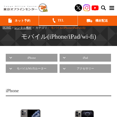
SEAR
TEL
ネット予約
機材配送
HOME
>
レンタル機材
> カテゴリ
> モバイル(iPhone/iPad/wi-fi)
モバイル(iPhone/iPad/wi-fi)
iPhone
iPad
モバイルWi-Fiルーター
アクセサリー
iPhone