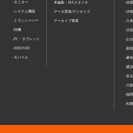
-モニター
本編集・MAスタジオ
-赤
-システム機器
データ変換/デジタイズ
-汐
-トランシーバー
アーカイブ事業
-六
-特機
-渋
-PC・タブレット
-お
-HDD/SSD
-新
-モバイル
-麻
-横
-名
-大
-福
-札