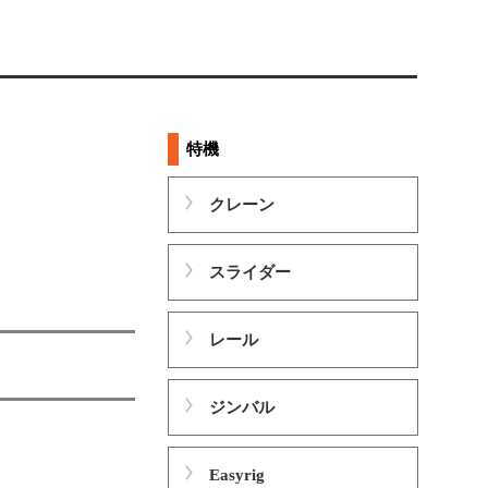
特機
クレーン
スライダー
レール
ジンバル
Easyrig