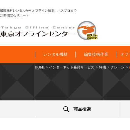
撮影機材レンタルからオフライン編集、ポスプロまで
24時間安心サポート
レンタル機材
編集技術作業
オフ
HOME
>
インターネット受付サービス
>
特機
>
クレーン
>
商品検索