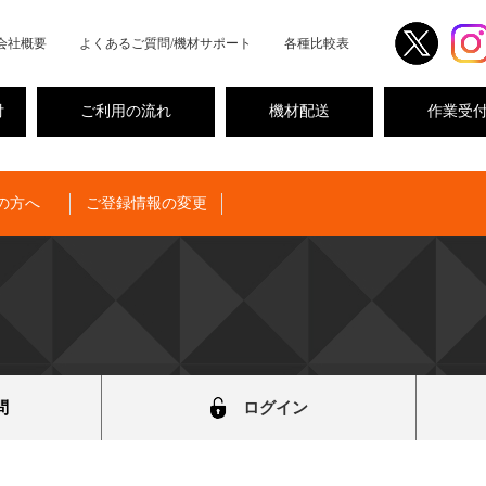
会社概要
よくあるご質問/機材サポート
各種比較表
付
ご利用の流れ
機材配送
作業受
の方へ
ご登録情報の変更
問
ログイン