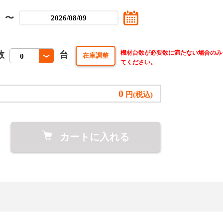
〜
機材台数が必要数に満たない場合のみ
数
台
てください。
0
円(税込)
カートに入れる