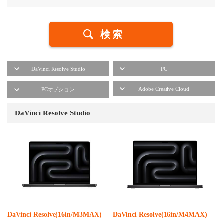
DaVinci Resolve Studio
PC
Adobe Creative Cloud
PCオプション
DaVinci Resolve Studio
DaVinci Resolve(16in/M3MAX)
DaVinci Resolve(16in/M4MAX)