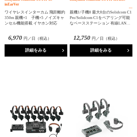
inEarVer
ワイヤレスインターカム 飛距離約
親機1/子機8 最大8台のSolidcom C1
350m 親機×1 子機×5 ノイズキャ
Pro/Solidcom C1をペアリング可能
ンセル機能搭載 イヤホン対応
なベースステーション 有線LAN…
6,970
12,750
円／日（税込）
円／日（税込）
詳細をみる
詳細をみる