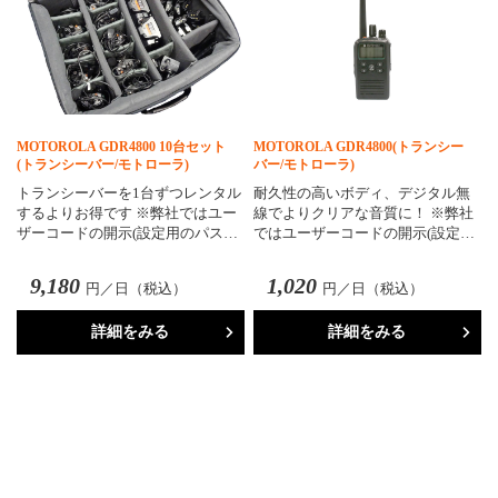
MOTOROLA GDR4800 10台セット
MOTOROLA GDR4800(トランシー
(トランシーバー/モトローラ)
バー/モトローラ)
トランシーバーを1台ずつレンタル
耐久性の高いボディ、デジタル無
するよりお得です ※弊社ではユー
線でよりクリアな音質に！ ※弊社
ザーコードの開示(設定用のパス…
ではユーザーコードの開示(設定…
9,180
1,020
円／日（税込）
円／日（税込）
詳細をみる
詳細をみる