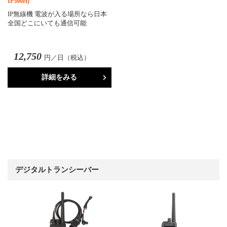
IP500H)
IP無線機 電波が入る場所なら日本
全国どこにいても通信可能
12,750
円／日（税込）
詳細をみる
デジタルトランシーバー