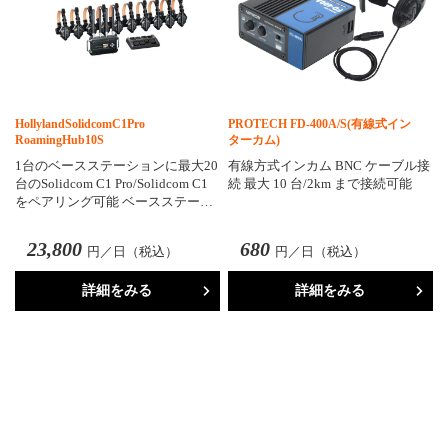
HollylandSolidcomC1Pro
PROTECH FD-400A/S(有線式イン
RoamingHub10S
ターカム)
1台のベースステーションに最大20
有線方式インカム BNC ケーブル接
台のSolidcom C1 Pro/Solidcom C1
続 最大 10 台/2km まで接続可能
をペアリング可能 ベースステー…
23,800
680
円／日（税込）
円／日（税込）
詳細をみる
詳細をみる