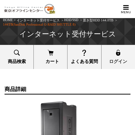
HOME
>
HDD/SSD
>
インターネット受付サービス
>
置き型HDD 144.0TB
>
144TB(SanDisk Professional G-RAID SHUTTLE 8)
インターネット受付サービス
商品検索
カート
よくある質問
ログイン
商品詳細