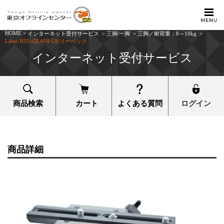
HOME
>
インターネット受付サービス
>
三脚/一脚
>
三脚／耐荷重：8～10kg
>
Libec H35+QL40B GS/リーベック
インターネット受付サービス
商品検索
カート
よくある質問
ログイン
商品詳細