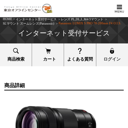
HOME
>
インターネット受付サービス
>
レンズ PL,DL,L,M4/3マウント
>
Panasonic LUMIX S PRO 70-200mm F4 O.I.S.
SLマウント ズームレンズ(Panasonic)
>
インターネット受付サービス
商品検索
カート
よくある質問
ログイン
商品詳細