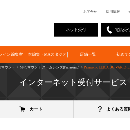
お問合せ
採用情報
ネット受付
電話受
ライン編集室
本編集・MAスタジオ
店舗一覧
初めて
4/3マウント
>
M4/3マウント ズームレンズ(Panasonic)
>
Panasonic LEICA DG VARIO-E
インターネット受付サービス
カート
よくある質