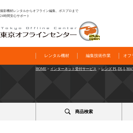
撮影機材レンタルからオフライン編集、ポスプロまで
24時間安心サポート
レンタル機材
編集技術作業
オフ
HOME
>
インターネット受付サービス
>
レンズ PL,DL,L,M
商品検索