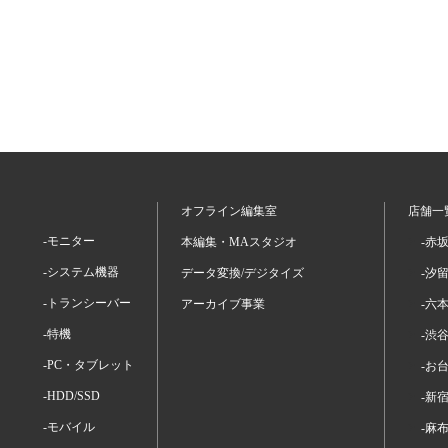
オフライン編集室
店舗一
-モニター
本編集・MAスタジオ
-赤
-システム機器
データ変換/デジタイズ
-汐
-トランシーバー
アーカイブ事業
-六
-特機
-渋
-PC・タブレット
-お
-HDD/SSD
-新
-モバイル
-麻