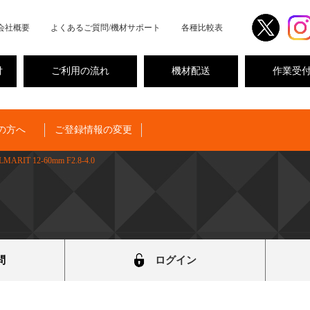
会社概要
よくあるご質問/機材サポート
各種比較表
付
ご利用の流れ
機材配送
作業受
の方へ
ご登録情報の変更
LMARIT 12-60mm F2.8-4.0
問
ログイン